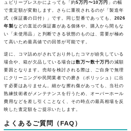
ュビリーブレスかによっても「約
5万円〜10万円
」の幅
で査定額が変動します。さらに重視されるのが「製造年
式（保証書の日付）」です。同じ型番であっても、
2026
年製
などの直近の保証書がある個体や、購入から間もな
い「未使用品」と判断できる状態のものは、需要が極め
て高いため最高値での回答が可能です。
逆に、コマ詰めがされており外したコマが紛失している
場合や、箱が欠品している場合は
数万〜数十万円
の減額
要因となります。売却を検討される際は、ご自身で無理
にクリーニングや民間業者での磨き（ポリッシュ）に出
す必要はありません。細かな擦れ傷があっても、当社の
熟練技術者がメンテナンスを行うため、オーバーホール
費用などを差し引くことなく、その時点の最高相場を反
映した査定額をご提示いたします。
よくあるご質問（FAQ）