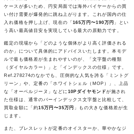
ケースが多いため、円安局面では海外バイヤーからの買
い付け需要が爆発的に跳ね上がります。これが国内の仕
入れ価格を押し上げ、現在の「
165万円〜190万円
」とい
う高い最高値目安を実現している最大の原動力です。
鑑定の現場から「どのような個体がより高く評価される
のか」について具体的にアドバイスいたします。本モデ
ルで最も価格差が生まれやすいのが、「文字盤の種類
（ダイヤルカラー）」と「インデックスの仕様」です。
Ref.278274のなかでも、圧倒的な人気を誇る「ミントグ
リーン」や、定番の「ホワイトシェル（MOP）」、上品
な「オーベルジーヌ」などに
10Pダイヤモンド
が施され
た仕様は、通常のバーインデックス文字盤と比較して、
買取金額に「約
15万円〜35万円
」もの大きな価格差が生
じます。
また、ブレスレットが定番のオイスターか、華やかなジ