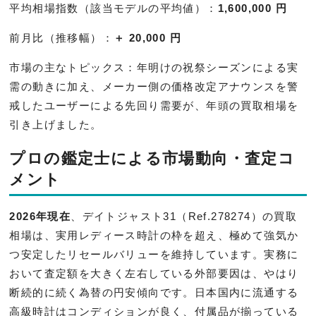
平均相場指数（該当モデルの平均値）：
1,600,000 円
前月比（推移幅）：
＋ 20,000 円
市場の主なトピックス：年明けの祝祭シーズンによる実
需の動きに加え、メーカー側の価格改定アナウンスを警
戒したユーザーによる先回り需要が、年頭の買取相場を
引き上げました。
プロの鑑定士による市場動向・査定コ
メント
2026年現在
、デイトジャスト31（Ref.278274）の買取
相場は、実用レディース時計の枠を超え、極めて強気か
つ安定したリセールバリューを維持しています。実務に
おいて査定額を大きく左右している外部要因は、やはり
断続的に続く為替の円安傾向です。日本国内に流通する
高級時計はコンディションが良く、付属品が揃っている