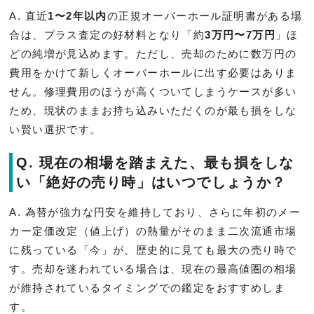
A. 直近
1〜2年以内
の正規オーバーホール証明書がある場
合は、プラス査定の好材料となり「約
3万円〜7万円
」ほ
どの純増が見込めます。ただし、売却のために数万円の
費用をかけて新しくオーバーホールに出す必要はありま
せん。修理費用のほうが高くついてしまうケースが多い
ため、現状のままお持ち込みいただくのが最も損をしな
い賢い選択です。
Q. 現在の相場を踏まえた、最も損をしな
い「絶好の売り時」はいつでしょうか？
A. 為替が強力な円安を維持しており、さらに年初のメー
カー定価改定（値上げ）の熱量がそのまま二次流通市場
に残っている「今」が、歴史的に見ても最大の売り時で
す。売却を迷われている場合は、現在の最高値圏の相場
が維持されているタイミングでの鑑定をおすすめしま
す。