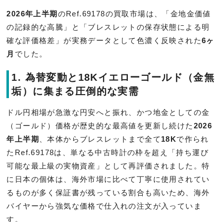
2026年上半期
のRef.69178の買取市場は、「金地金価値
の記録的な高騰」と「ブレスレットの保存状態による明
確な評価格差」が実務データとして色濃く反映された
6ヶ
月
でした。
1. 為替変動と18Kイエローゴールド（金無
垢）に集まる圧倒的な実需
ドル円相場が急激な円安へと振れ、かつ地金としての金
（ゴールド）価格が歴史的な最高値を更新し続けた
2026
年上半期
、本体からブレスレットまで全て
18K
で作られ
たRef.69178は、単なる中古時計の枠を超え「持ち運び
可能な最上級の実物資産」として再評価されました。特
に日本の個体は、海外市場に比べて丁寧に使用されてい
るものが多く保証書が残っている割合も高いため、海外
バイヤーから強気な価格で仕入れの注文が入っていま
す。