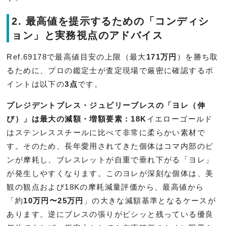
2. 最高値を提示するための「コンディシ
ョン」と実務視点のアドバイス
Ref.69178で最高値目安の上限（最大
171万円
）を勝ち取
るために、プロの鑑定士が査定現場で厳密に確認するポ
イントは以下の
3点
です。
プレジデントブレス・ジュビリーブレスの「ヨレ（伸
び）」は最大の減額・増額要素：
18K
イエローゴールド
はステンレススチールに比べて非常に柔らかい素材で
す。そのため、長年愛用されてきた個体はコマ内部のピ
ンが摩耗し、ブレスレットが自重で垂れ下がる「ヨレ」
が発生しやすくなります。このヨレが深刻な個体は、美
観の観点および18Kの摩耗減量評価から、最高値から
「約
10万円〜25万円
」の大きな減額基準となるケースが
あります。逆にブレスの張りがピシッと残っている優良