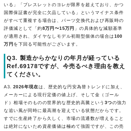
いる」「ブレスレットのヨレが限界を超えており、かつ
国際保証書が完全に欠品している」というマイナス条件
がすべて重複する場合は、パーツ交換代および再販時の
評価減として「約
8万円〜15万円
」の具体的な減額基準
が適用され、ダイヤなしモデル初期型個体の場合は
100
万円
を下回る可能性がございます。
Q3. 製造からかなりの年月が経っている
Ref.69178ですが、今売るべき理由を教え
てください。
A3.
2026年現在
は、歴史的な円安為替トレンドに加え、
メーカーによる現行定価の値上げ、そして金（ゴール
ド）相場そのものの世界的な歴史的高騰という
3つ
の強力
な追い風が同時に最高潮を迎えている状態だからです。
すでに生産終了から久しく、市場の流通数が増えること
は絶対にないため資産価値は極めて強固ですが、この売