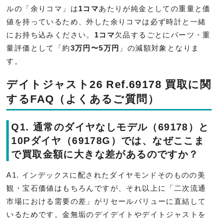
ルの「余りコマ」は
1コマ
あたりが純金としての重量と価
値を持っているため、外した余りコマは必ず時計と一緒
にお持ち込みください。
1コマ
欠品するごとにパーツ・重
量評価として「約
3万円〜5万円
」の減額対象となりま
す。
デイトジャスト26 Ref.69178 買取に関
するFAQ（よくあるご質問）
Q1. 通常のダイヤなしモデル（69178）と
10Pダイヤ（69178G）では、なぜここま
で買取金額に大きな差があるのですか？
A1. インデックスに配されたダイヤモンドそのものの美
観・宝石価値はもちろんですが、それ以上に「二次流通
市場における需要の差」がリセールバリューに直結して
いるためです。金無垢のデイデイトやデイトジャストを