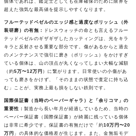
個体であれば、鑑定士としても在庫確保のために限界を
超えた強気な最高値を提示しやすくなります。
フルーテッドベゼルのエッジ感と過度なポリッシュ（外
装研磨）の有無：
ドレスウォッチの命とも言えるフルー
テッドベゼルのギザギザしたカッティングは、光をキラ
キラと反射させる重要な部分です。傷があるからと過去
のメンテナンスで強引に磨き（ポリッシュ）をかけすぎ
ている個体は、山の頂点が丸くなってしまい大幅な減額
（約
5万〜12万円
）に繋がります。日常使いの小傷があ
っても磨きをかけず、「そのままの状態で査定に持ち込
む」ことが、実務上最も損をしない鉄則です。
国際保証書（当時のペーパーギャラ）と「余りコマ」の
重要性：
製造から長い年月が経過しているため、当時の
ペーパー保証書（国際保証書）が綺麗に残っている個体
は非常に希少です。保証書の有無だけで「約
10万円〜20
万円
」の具体的な価格差が生じます。また、金無垢モデ