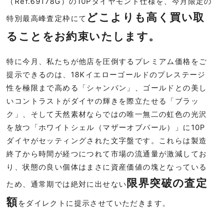
（Ref.69178G）の10Pダイヤモンド仕様を、今月限定の
どこよりも高く買い取
特別最高峰査定枠にて
ることをお約束いたします。
特に今月、私たちが他店を圧倒するプレミアム価格をご
提示できるのは、18Kイエローゴールドのプレステージ
性を極限まで高める「シャンパン」、ゴールドとの美し
いコントラストがダイヤの輝きを際立たせる「ブラッ
ク」、そして天然素材ならではの唯一無二の虹色の光沢
を放つ「ホワイトシェル（マザーオブパール）」に10P
ダイヤがセッティングされた文字盤です。これらは製造
終了から時間が経つにつれて市場の流通量が激減してお
り、状態の良い個体はまさに資産価値の塊となっている
限界突破の査定
ため、通常期では絶対に出せない
額
をダイレクトに提示させていただきます。