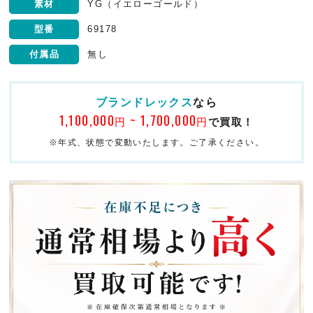
素材
YG（イエローゴールド）
型番
69178
付属品
無し
ブランドレックス
なら
1,100,000
~ 1,700,000
円
円
で買取！
※年式、状態で変動いたします。ご了承ください。