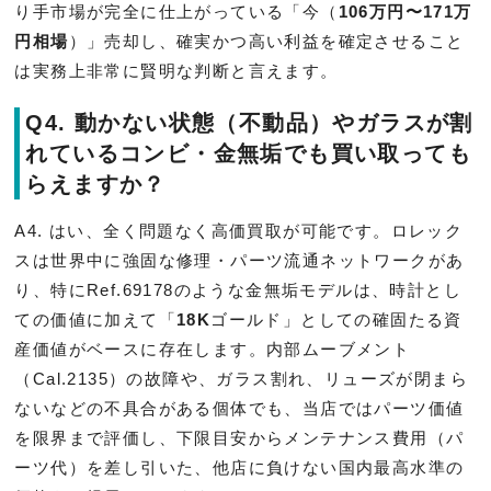
り手市場が完全に仕上がっている「今（
106万円〜171万
円相場
）」売却し、確実かつ高い利益を確定させること
は実務上非常に賢明な判断と言えます。
Q4. 動かない状態（不動品）やガラスが割
れているコンビ・金無垢でも買い取っても
らえますか？
A4. はい、全く問題なく高価買取が可能です。ロレック
スは世界中に強固な修理・パーツ流通ネットワークがあ
り、特にRef.69178のような金無垢モデルは、時計とし
ての価値に加えて「
18K
ゴールド」としての確固たる資
産価値がベースに存在します。内部ムーブメント
（Cal.2135）の故障や、ガラス割れ、リューズが閉まら
ないなどの不具合がある個体でも、当店ではパーツ価値
を限界まで評価し、下限目安からメンテナンス費用（パ
ーツ代）を差し引いた、他店に負けない国内最高水準の