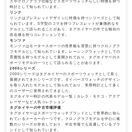
スやクロノグラフ仕様などスポーツウォッチらしい特徴を持つ
時計として知られています。
リンク
リンクはブレスレットデザインに特徴を持つシリーズとして知
られています。S字型のコマを持つブレスレットが象徴的なモ
デルとして語られることがあり、タグホイヤーの中でも独自の
存在感を持つコレクションです。
モンツァ
モンツァはモータースポーツの世界観を背景に持つクロノグラ
フモデルとして知られています。レーシングウォッチとしての
雰囲気を持つモデルとして展開されており、タグホイヤーのス
ポーツモデルの一つとして語られることがあります。
2000シリーズ
2000シリーズはタグホイヤーのスポーツウォッチとして長く
展開されてきたシリーズです。ダイバーズウォッチのデザイン
を取り入れたモデルとして知られており、実用時計として多く
のユーザーに使用されてきました。
タグホイヤー時計の代表モデル一覧｜カレラ・モナコ・アクア
レーサーなど人気コレクション
タグホイヤーの中古市場評価
タグホイヤーはスポーツウォッチブランドとして世界的に知ら
れているメーカーの一つです。クロノグラフモデルを中心に複
数のシリーズが存在しており、中古市場でも流通しているブラ
ンドとして知られています。