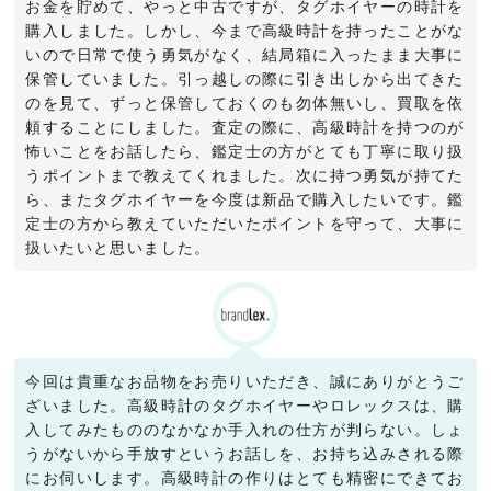
お金を貯めて、やっと中古ですが、タグホイヤーの時計を
購入しました。しかし、今まで高級時計を持ったことがな
いので日常で使う勇気がなく、結局箱に入ったまま大事に
保管していました。引っ越しの際に引き出しから出てきた
のを見て、ずっと保管しておくのも勿体無いし、買取を依
頼することにしました。査定の際に、高級時計を持つのが
怖いことをお話したら、鑑定士の方がとても丁寧に取り扱
うポイントまで教えてくれました。次に持つ勇気が持てた
ら、またタグホイヤーを今度は新品で購入したいです。鑑
定士の方から教えていただいたポイントを守って、大事に
扱いたいと思いました。
今回は貴重なお品物をお売りいただき、誠にありがとうご
ざいました。高級時計のタグホイヤーやロレックスは、購
入してみたもののなかなか手入れの仕方が判らない。しょ
うがないから手放すというお話しを、お持ち込みされる際
にお伺いします。高級時計の作りはとても精密にできてお