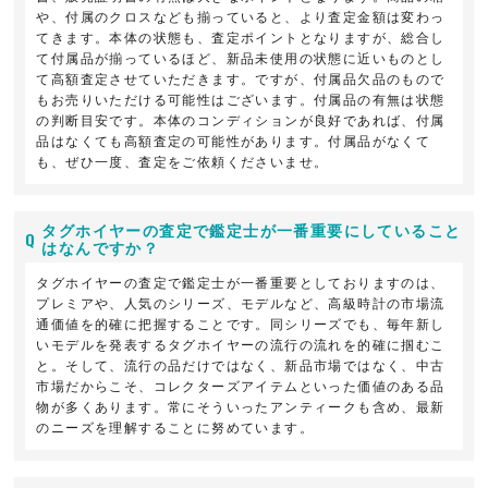
や、付属のクロスなども揃っていると、より査定金額は変わっ
てきます。本体の状態も、査定ポイントとなりますが、総合し
て付属品が揃っているほど、新品未使用の状態に近いものとし
て高額査定させていただきます。ですが、付属品欠品のもので
もお売りいただける可能性はございます。付属品の有無は状態
の判断目安です。本体のコンディションが良好であれば、付属
品はなくても高額査定の可能性があります。付属品がなくて
も、ぜひ一度、査定をご依頼くださいませ。
タグホイヤーの査定で鑑定士が一番重要にしていること
はなんですか？
タグホイヤーの査定で鑑定士が一番重要としておりますのは、
プレミアや、人気のシリーズ、モデルなど、高級時計の市場流
通価値を的確に把握することです。同シリーズでも、毎年新し
いモデルを発表するタグホイヤーの流行の流れを的確に掴むこ
と。そして、流行の品だけではなく、新品市場ではなく、中古
市場だからこそ、コレクターズアイテムといった価値のある品
物が多くあります。常にそういったアンティークも含め、最新
のニーズを理解することに努めています。