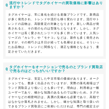
流行やトレンドでタグホイヤーの買取価格に影響はあり
ますか？
タグホイヤーは、常に進化を続ける老舗ブランドです。新商品
が多く発売され、トレンドや流行も移り変わります。流行やト
レンドの品物は、高額査定の対象となります。新しい商品が発
表されると、その前のものは型落ちとなります。しかし、タグ
ホイヤーは長く愛されたシリーズを多く持っています。人気シ
リーズの『カレラ』や『モナコ』などは、新作も多く発売され
ますが、その精巧さは月日が経っても色褪せません。そういっ
たお品物は、トレンドに関係なく、適正な価格となるよう、査
定させていただきます。
タグホイヤーをオークションで売るのとブランド買取店
で売るのはどっちがいいですか？
タグホイヤーは、安定した中古市場の価値があります。オーク
ションでも、数多く出品されていますが、実際の落札相場はブ
ランド買取店より低いことも多いです。理由は、利用者は一般
ユーザーであり、確かな知識のあるものでは無いため。タグホ
イヤーなどの精密時計は、真贋の見極めも必要であり、高額で
はなかなか落札されません。しかし、確かな知識と取り扱いの
できるブランド買取店にご依頼いただければ、専門の鑑定士が