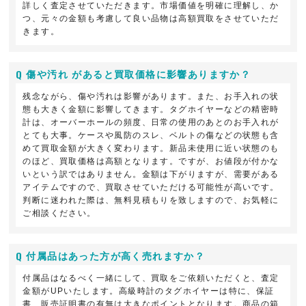
詳しく査定させていただきます。市場価値を明確に理解し、か
つ、元々の金額も考慮して良い品物は高額買取をさせていただ
きます。
傷や汚れ があると買取価格に影響ありますか？
残念ながら、傷や汚れは影響があります。また、お手入れの状
態も大きく金額に影響してきます。タグホイヤーなどの精密時
計は、オーバーホールの頻度、日常の使用のあとのお手入れが
とても大事。ケースや風防のスレ、ベルトの傷などの状態も含
めて買取金額が大きく変わります。新品未使用に近い状態のも
のほど、買取価格は高額となります。ですが、お値段が付かな
いという訳ではありません。金額は下がりますが、需要がある
アイテムですので、買取させていただける可能性が高いです。
判断に迷われた際は、無料見積もりを致しますので、お気軽に
ご相談ください。
付属品はあった方が高く売れますか？
付属品はなるべく一緒にして、買取をご依頼いただくと、査定
金額がUPいたします。高級時計のタグホイヤーは特に、保証
書、販売証明書の有無は大きなポイントとなります。商品の箱