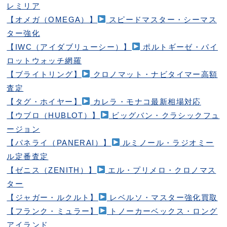
レミリア
【オメガ（OMEGA）】
スピードマスター・シーマス
ター強化
【IWC（アイダブリューシー）】
ポルトギーゼ・パイ
ロットウォッチ網羅
【ブライトリング】
クロノマット・ナビタイマー高額
査定
【タグ・ホイヤー】
カレラ・モナコ最新相場対応
【ウブロ（HUBLOT）】
ビッグバン・クラシックフュ
ージョン
【パネライ（PANERAI）】
ルミノール・ラジオミー
ル定番査定
【ゼニス（ZENITH）】
エル・プリメロ・クロノマス
ター
【ジャガー・ルクルト】
レベルソ・マスター強化買取
【フランク・ミュラー】
トノーカーベックス・ロング
アイランド