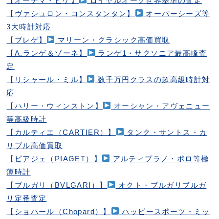
【オーデマ・ピゲ】
ロイヤルオーク世界基準の査定
【ヴァシュロン・コンスタンタン】
オーバーシーズ等
3大時計対応
【ブレゲ】
マリーン・クラシック高価買取
【A.ランゲ＆ゾーネ】
ランゲ1・サクソニア最高峰査
定
【リシャール・ミル】
数千万円クラスの超高級時計対
応
【ハリー・ウィンストン】
オーシャン・アヴェニュー
等高級時計
【カルティエ（CARTIER）】
タンク・サントス・カ
リブル高価買取
【ピアジェ（PIAGET）】
アルティプラノ・ポロ等極
薄時計
【ブルガリ（BVLGARI）】
オクト・ブルガリブルガ
リ定番査定
【ショパール（Chopard）】
ハッピースポーツ・ミッ