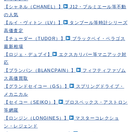
【シャネル（CHANEL）】
J12・プルミエール等不動
の人気
【ルイ・ヴィトン（LV）】
タンブール等時計シリーズ
高価査定
【チューダー（TUDOR）】
ブラックベイ・ペラゴス
最新相場
【ロジェ・デュブイ】
エクスカリバー等マニアック対
応
【ブランパン（BLANCPAIN）】
フィフティファゾム
ス高価買取
【グランドセイコー（GS）】
スプリングドライブ・
メカニカル
【セイコー（SEIKO）】
プロスペックス・アストロン
等網羅
【ロンジン（LONGINES）】
マスターコレクショ
ン・レジェンド