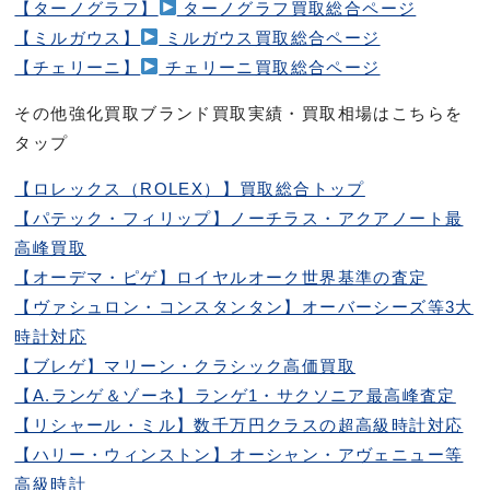
【ターノグラフ】
ターノグラフ買取総合ページ
【ミルガウス】
ミルガウス買取総合ページ
【チェリーニ】
チェリーニ買取総合ページ
その他強化買取ブランド買取実績・買取相場はこちらを
タップ
【ロレックス（ROLEX）】買取総合トップ
【パテック・フィリップ】ノーチラス・アクアノート最
高峰買取
【オーデマ・ピゲ】ロイヤルオーク世界基準の査定
【ヴァシュロン・コンスタンタン】オーバーシーズ等3大
時計対応
【ブレゲ】マリーン・クラシック高価買取
【A.ランゲ＆ゾーネ】ランゲ1・サクソニア最高峰査定
【リシャール・ミル】数千万円クラスの超高級時計対応
【ハリー・ウィンストン】オーシャン・アヴェニュー等
高級時計