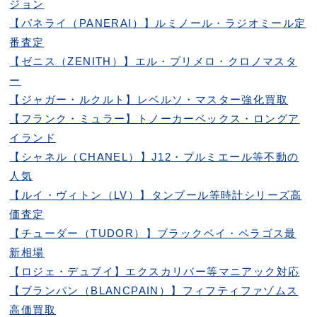
ジョン
【パネライ（PANERAI）】ルミノール・ラジオミール定
番査定
【ゼニス（ZENITH）】エル・プリメロ・クロノマスタ
ー
【ジャガー・ルクルト】レベルソ・マスター強化買取
【フランク・ミュラー】トノーカーベックス・ロングア
イランド
【シャネル（CHANEL）】J12・プルミエール等不動の
人気
【ルイ・ヴィトン（LV）】タンブール等時計シリーズ高
価査定
【チューダー（TUDOR）】ブラックベイ・ペラゴス最
新相場
【ロジェ・デュブイ】エクスカリバー等マニアック対応
【ブランパン（BLANCPAIN）】フィフティファゾムス
高価買取