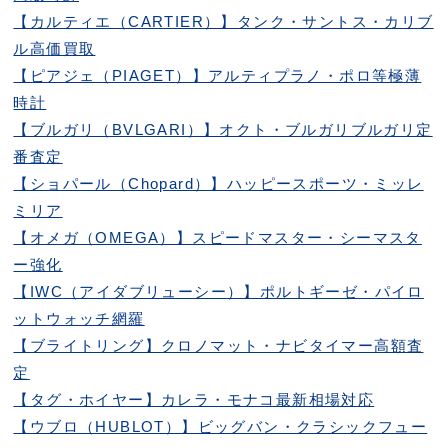
【カルティエ（CARTIER）】タンク・サントス・カリブ
ル高価買取
【ピアジェ（PIAGET）】アルティプラノ・ポロ等極薄
時計
【ブルガリ（BVLGARI）】オクト・ブルガリブルガリ定
番査定
【ショパール（Chopard）】ハッピースポーツ・ミッレ
ミリア
【オメガ（OMEGA）】スピードマスター・シーマスタ
ー強化
【IWC（アイダブリューシー）】ポルトギーゼ・パイロ
ットウォッチ網羅
【ブライトリング】クロノマット・ナビタイマー高額査
定
【タグ・ホイヤー】カレラ・モナコ最新相場対応
【ウブロ（HUBLOT）】ビッグバン・クラシックフュー