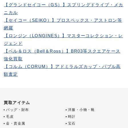
【グランドセイコー（GS）】スプリングドライブ・メカ
ニカル
【セイコー（SEIKO）】プロスペックス・アストロン等
網羅
【ロンジン（LONGINES）】マスターコレクション・レ
ジェンド
【ベル＆ロス（Bell＆Ross）】BR03等スクエアケース
強化買取
【コルム（CORUM）】アドミラルズカップ・バブル高
額査定
買取アイテム
バッグ・財布
洋服・小物・靴
毛皮
時計
金・貴金属
宝石