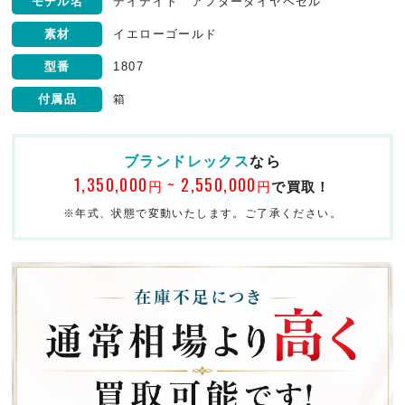
モデル名
デイデイト アフターダイヤベゼル
素材
イエローゴールド
型番
1807
付属品
箱
ブランドレックス
なら
1,350,000
~ 2,550,000
円
円
で買取！
※年式、状態で変動いたします。ご了承ください。