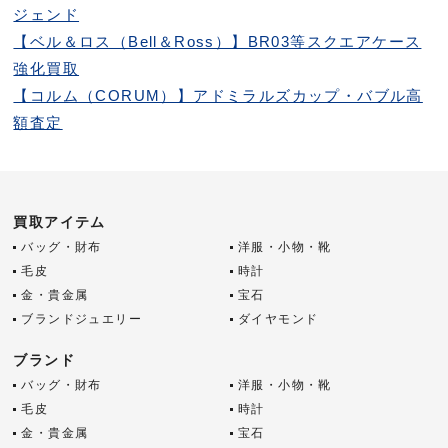
ジェンド
【ベル＆ロス（Bell＆Ross）】BR03等スクエアケース
強化買取
【コルム（CORUM）】アドミラルズカップ・バブル高
額査定
買取アイテム
バッグ・財布
洋服・小物・靴
毛皮
時計
金・貴金属
宝石
ブランドジュエリー
ダイヤモンド
ブランド
バッグ・財布
洋服・小物・靴
毛皮
時計
金・貴金属
宝石