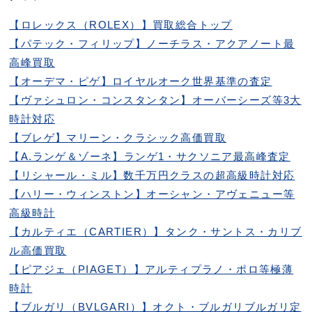
【ロレックス（ROLEX）】買取総合トップ
【パテック・フィリップ】ノーチラス・アクアノート最
高峰買取
【オーデマ・ピゲ】ロイヤルオーク世界基準の査定
【ヴァシュロン・コンスタンタン】オーバーシーズ等3大
時計対応
【ブレゲ】マリーン・クラシック高価買取
【A.ランゲ＆ゾーネ】ランゲ1・サクソニア最高峰査定
【リシャール・ミル】数千万円クラスの超高級時計対応
【ハリー・ウィンストン】オーシャン・アヴェニュー等
高級時計
【カルティエ（CARTIER）】タンク・サントス・カリブ
ル高価買取
【ピアジェ（PIAGET）】アルティプラノ・ポロ等極薄
時計
【ブルガリ（BVLGARI）】オクト・ブルガリブルガリ定