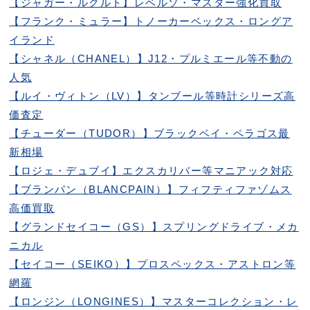
【ジャガー・ルクルト】レベルソ・マスター強化買取
【フランク・ミュラー】トノーカーベックス・ロングア
イランド
【シャネル（CHANEL）】J12・プルミエール等不動の
人気
【ルイ・ヴィトン（LV）】タンブール等時計シリーズ高
価査定
【チューダー（TUDOR）】ブラックベイ・ペラゴス最
新相場
【ロジェ・デュブイ】エクスカリバー等マニアック対応
【ブランパン（BLANCPAIN）】フィフティファゾムス
高価買取
【グランドセイコー（GS）】スプリングドライブ・メカ
ニカル
【セイコー（SEIKO）】プロスペックス・アストロン等
網羅
【ロンジン（LONGINES）】マスターコレクション・レ