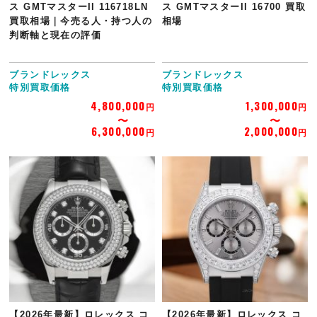
ス GMTマスターII 116718LN
ス GMTマスターII 16700 買取
買取相場｜今売る人・持つ人の
相場
判断軸と現在の評価
ブランドレックス
ブランドレックス
特別買取価格
特別買取価格
4,800,000
1,300,000
円
円
6,300,000
2,000,000
円
円
【2026年最新】ロレックス コ
【2026年最新】ロレックス コ