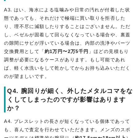
A3. はい、海水による塩噛みや日常の汚れが付着した状
態であっても、それだけで極端に買い取りを拒否した
り、理不尽に減額したりすることはございません。ただ
し、ベゼルが固着して回らなくなっている場合や、裏蓋
の隙間にサビが浮いている場合は、内部の洗浄やパーツ
交換費用として「
約1万円〜2万5千円
」ほどの見積もり
調整が必要になるケースがあります。もし可能であれ
ば、軽く水洗いをして乾かしてからお持ち込みいただく
のが望ましいです。
Q4. 腕回りが細く、外したメタルコマをな
くしてしまったのですが影響はあります
か？
A4. ブレスレットの長さが短くなっている個体であって
も、喜んで査定を行わせていただきます。メンズのスポ
ーツモデルは標準的な腕回り（
約17.5cm〜18cm以上
）