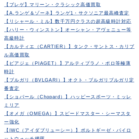
【ブレゲ】マリーン・クラシック高価買取
【A.ランゲ＆ゾーネ】ランゲ1・サクソニア最高峰査定
【リシャール・ミル】数千万円クラスの超高級時計対応
【ハリー・ウィンストン】オーシャン・アヴェニュー等
高級時計
【カルティエ（CARTIER）】タンク・サントス・カリブ
ル高価買取
【ピアジェ（PIAGET）】アルティプラノ・ポロ等極薄
時計
【ブルガリ（BVLGARI）】オクト・ブルガリブルガリ定
番査定
【ショパール（Chopard）】ハッピースポーツ・ミッレ
ミリア
【オメガ（OMEGA）】スピードマスター・シーマスタ
ー強化
【IWC（アイダブリューシー）】ポルトギーゼ・パイロ
ットウォッチ網羅