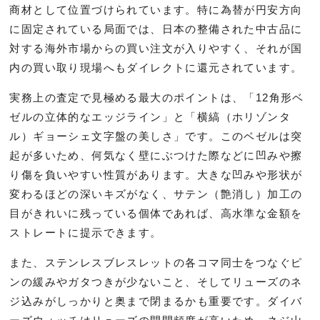
商材として位置づけられています。特に為替が円安方向
に固定されている局面では、日本の整備された中古品に
対する海外市場からの買い注文が入りやすく、それが国
内の買い取り現場へもダイレクトに還元されています。
実務上の査定で見極める最大のポイントは、「12角形ベ
ゼルの立体的なエッジライン」と「横縞（ホリゾンタ
ル）ギョーシェ文字盤の美しさ」です。このベゼルは突
起が多いため、何気なく壁にぶつけた際などに凹みや擦
り傷を負いやすい性質があります。大きな凹みや形状が
変わるほどの深いキズがなく、サテン（艶消し）加工の
目がきれいに残っている個体であれば、高水準な金額を
ストレートに提示できます。
また、ステンレスブレスレットの各コマ同士をつなぐピ
ンの緩みやガタつきが少ないこと、そしてリューズのネ
ジ込みがしっかりと奥まで閉まるかも重要です。ダイバ