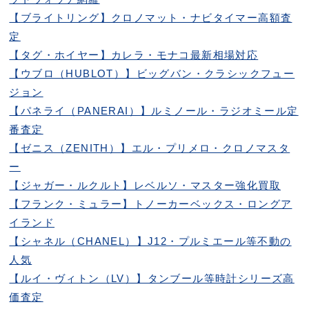
【ブライトリング】クロノマット・ナビタイマー高額査
定
【タグ・ホイヤー】カレラ・モナコ最新相場対応
【ウブロ（HUBLOT）】ビッグバン・クラシックフュー
ジョン
【パネライ（PANERAI）】ルミノール・ラジオミール定
番査定
【ゼニス（ZENITH）】エル・プリメロ・クロノマスタ
ー
【ジャガー・ルクルト】レベルソ・マスター強化買取
【フランク・ミュラー】トノーカーベックス・ロングア
イランド
【シャネル（CHANEL）】J12・プルミエール等不動の
人気
【ルイ・ヴィトン（LV）】タンブール等時計シリーズ高
価査定