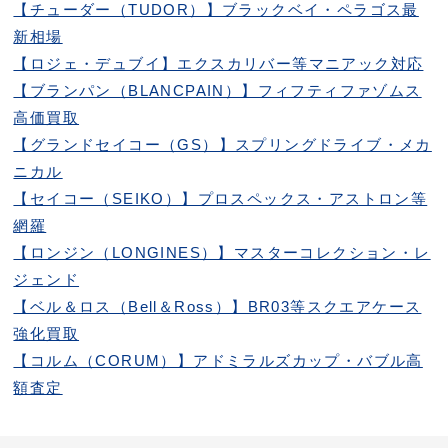
【チューダー（TUDOR）】ブラックベイ・ペラゴス最
新相場
【ロジェ・デュブイ】エクスカリバー等マニアック対応
【ブランパン（BLANCPAIN）】フィフティファゾムス
高価買取
【グランドセイコー（GS）】スプリングドライブ・メカ
ニカル
【セイコー（SEIKO）】プロスペックス・アストロン等
網羅
【ロンジン（LONGINES）】マスターコレクション・レ
ジェンド
【ベル＆ロス（Bell＆Ross）】BR03等スクエアケース
強化買取
【コルム（CORUM）】アドミラルズカップ・バブル高
額査定