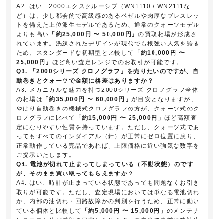
A2. はい、2000エクスクルーシブ（WN1110 / WN2111な
ど）は、少し都会的で高級感のあるベゼルや肉厚なブレスレッ
トを備えた上位派生モデルであるため、通常のクォーツモデル
よりも高い
「約25,000円 〜 50,000円」
の買取相場が形成さ
れています。洗練されたデザインが現代でも根強い人気を誇る
ため、スタンダードな初期型と比較して
「約10,000円 〜
25,000円」
ほど高い査定レンジでのお取引が可能です。
Q3. 「2000シリーズ クロノグラフ」を売りたいのですが、自
動巻きとクォーツで金額に格差はありますか？
A3. メカニカルな魅力を持つ2000シリーズ クロノグラフ全体
の相場は
「約35,000円 〜 60,000円」
が目安となりますが、
やはり自動巻きの機械式クロノグラフの方が、クォーツ式のク
ロノグラフに比べて
「約15,000円 〜 25,000円」
ほど高額査
定になりやすい性質を持っています。ただし、クォーツ式であ
ってもすべてのインダイアル（針）が正常にゼロ位置に戻り、
正常動作している完品であれば、上限価格に近い強気な数字を
ご提示いたします。
Q4. 電池が切れて止まってしまっている（不動状態）のです
が、そのまま買い取ってもらえますか？
A4. はい、時計が止まっている状態であっても問題なくお引き
取りが可能です。ただし、査定現場においては単なる電池切れ
か、内部の油切れ・回路故障かの判別を行うため、正常に動い
ている個体と比較して
「約5,000円 〜 15,000円」
のメンテナ