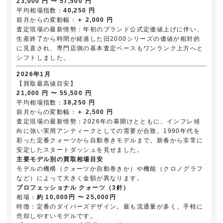
23,000 円 〜 57,500 円
平均相場指数：
40,250 円
前月からの変動幅：
＋ 2,000 円
査定現場の最新情勢：年初のブランド公式定価値上げに伴い、
生産終了から時間が経過した旧2000シリーズの価値が相対的
に見直され、専門店側の基本査定ベースもワンランク上方へと
シフトしました。
2026年1月
【買取最高値目安】
21,000 円 〜 55,500 円
平均相場指数：
38,250 円
前月からの変動幅：
＋ 2,500 円
査定現場の最新情勢：2026年の幕開けとともに、インフレ傾
向に強い実用アンティークとしての需要が合致。1990年代を
彩った定番クォーツから自動巻きモデルまで、新春から非常に
安定したスタートダッシュを見せました。
主要モデル別の買取相場目安
モデルの機構（クォーツか自動巻きか）や機能（クロノグラフ
など）によって大きく金額が異なります。
プロフェッショナル クォーツ（3針）
相場：
約 10,000円 〜 25,000円
特徴：定番のダイバーズデザイン。最も流通量が多く、手軽に
売却しやすいモデルです。