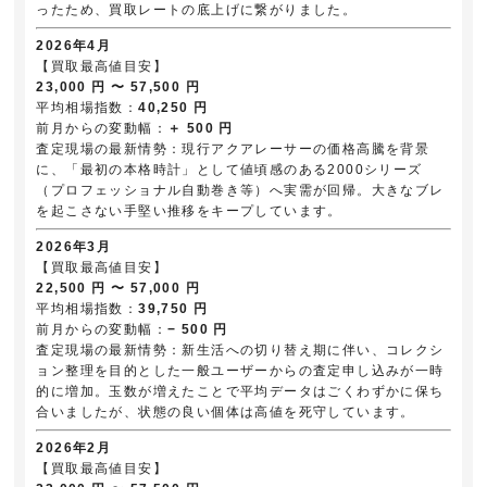
ったため、買取レートの底上げに繋がりました。
2026年4月
【買取最高値目安】
23,000 円 〜 57,500 円
平均相場指数：
40,250 円
前月からの変動幅：
＋ 500 円
査定現場の最新情勢：現行アクアレーサーの価格高騰を背景
に、「最初の本格時計」として値頃感のある2000シリーズ
（プロフェッショナル自動巻き等）へ実需が回帰。大きなブレ
を起こさない手堅い推移をキープしています。
2026年3月
【買取最高値目安】
22,500 円 〜 57,000 円
平均相場指数：
39,750 円
前月からの変動幅：
− 500 円
査定現場の最新情勢：新生活への切り替え期に伴い、コレクシ
ョン整理を目的とした一般ユーザーからの査定申し込みが一時
的に増加。玉数が増えたことで平均データはごくわずかに保ち
合いましたが、状態の良い個体は高値を死守しています。
2026年2月
【買取最高値目安】