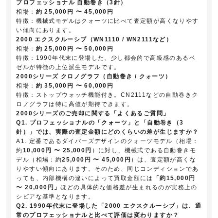
プロフェッショナル 自動巻き（3針）
相場：
約 25,000円 〜 45,000円
特徴：機械式モデルはクォーツに比べて査定額が高くなりやす
い傾向にあります。
2000 エクスクルーシブ（WN1110 / WN2111など）
相場：
約 25,000円 〜 50,000円
特徴：1990年代末に登場した、少し都会的で高級感のあるベ
ゼルが特徴の上位派生モデルです。
2000シリーズ クロノグラフ（自動巻き / クォーツ）
相場：
約 35,000円 〜 60,000円
特徴：ストップウォッチ機能付き。CN2111などの自動巻きク
ロノグラフは特に高値が期待できます。
2000シリーズのご売却に関する「よくあるご質問」
Q1. プロフェッショナルの「クォーツ」と「自動巻き（3
針）」では、実際の査定金額にどのくらいの差が生じますか？
A1. 定番であるダイバーズデザインのクォーツモデル（相場：
約
10,000円 〜 25,000円
）に対し、機械式である自動巻きモ
デル（相場：約
25,000円 〜 45,000円
）は、査定額が高くな
りやすい傾向にあります。そのため、同じコンディションであ
っても、内部機構の違いによって買取金額には
「約15,000円
〜 20,000円」
ほどの具体的な価格差が生まれるのが実務上の
シビアな基準となります。
Q2. 1990年代末に登場した「2000 エクスクルーシブ」は、通
常のプロフェッショナルと比べて評価は変わりますか？