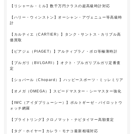
【リシャール・ミル】数千万円クラスの超高級時計対応
【ハリー・ウィンストン】オーシャン・アヴェニュー等高級時
計
【カルティエ（CARTIER）】タンク・サントス・カリブル高
価買取
【ピアジェ（PIAGET）】アルティプラノ・ポロ等極薄時計
【ブルガリ（BVLGARI）】オクト・ブルガリブルガリ定番査
定
【ショパール（Chopard）】ハッピースポーツ・ミッレミリア
【オメガ（OMEGA）】スピードマスター・シーマスター強化
【IWC（アイダブリューシー）】ポルトギーゼ・パイロットウ
ォッチ網羅
【ブライトリング】クロノマット・ナビタイマー高額査定
【タグ・ホイヤー】カレラ・モナコ最新相場対応