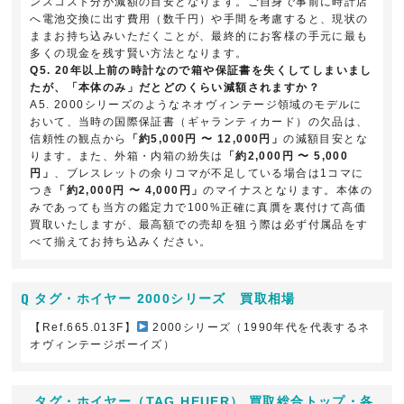
ンスコスト分が減額の目安となります。ご自身で事前に時計店
へ電池交換に出す費用（数千円）や手間を考慮すると、現状の
ままお持ち込みいただくことが、最終的にお客様の手元に最も
多くの現金を残す賢い方法となります。
Q5. 20年以上前の時計なので箱や保証書を失くしてしまいまし
たが、「本体のみ」だとどのくらい減額されますか？
A5. 2000シリーズのようなネオヴィンテージ領域のモデルに
おいて、当時の国際保証書（ギャランティカード）の欠品は、
信頼性の観点から
「約5,000円 〜 12,000円」
の減額目安とな
ります。また、外箱・内箱の紛失は
「約2,000円 〜 5,000
円」
、ブレスレットの余りコマが不足している場合は1コマに
つき
「約2,000円 〜 4,000円」
のマイナスとなります。本体の
みであっても当方の鑑定力で100%正確に真贋を裏付けて高価
買取いたしますが、最高額での売却を狙う際は必ず付属品をす
べて揃えてお持ち込みください。
タグ・ホイヤー 2000シリーズ 買取相場
【Ref.665.013F】
2000シリーズ（1990年代を代表するネ
オヴィンテージボーイズ）
タグ・ホイヤー（TAG HEUER） 買取総合トップ・各