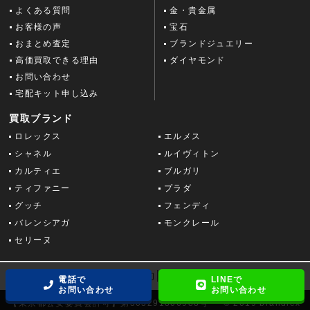
よくある質問
金・貴金属
お客様の声
宝石
おまとめ査定
ブランドジュエリー
高価買取できる理由
ダイヤモンド
お問い合わせ
宅配キット申し込み
買取ブランド
ロレックス
エルメス
シャネル
ルイヴィトン
カルティエ
ブルガリ
ティファニー
プラダ
グッチ
フェンディ
バレンシアガ
モンクレール
セリーヌ
運営会社情報
│
利用規約
│
プライバシーポリシー
電話で
LINEで
お問い合わせ
お問い合わせ
【東京都公安委員会許可】第303291806988号
© 2019 brandlex