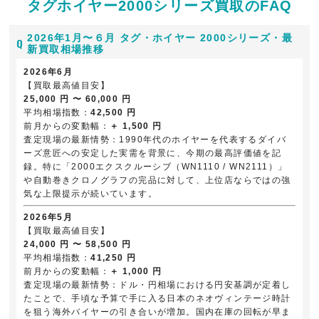
タグホイヤー2000シリーズ買取のFAQ
2026年1月〜６月 タグ・ホイヤー 2000シリーズ・最
新買取相場推移
2026年6月
【買取最高値目安】
25,000 円 〜 60,000 円
平均相場指数：
42,500 円
前月からの変動幅：
＋ 1,500 円
査定現場の最新情勢：1990年代のホイヤーを代表するダイバ
ーズ意匠への安定した実需を背景に、今期の最高評価値を記
録。特に「2000エクスクルーシブ（WN1110 / WN2111）」
や自動巻きクロノグラフの完品に対して、上位店ならではの強
気な上限提示が続いています。
2026年5月
【買取最高値目安】
24,000 円 〜 58,500 円
平均相場指数：
41,250 円
前月からの変動幅：
＋ 1,000 円
査定現場の最新情勢：ドル・円相場における円安基調が定着し
たことで、手頃な予算で手に入る日本のネオヴィンテージ時計
を狙う海外バイヤーの引き合いが増加。国内在庫の回転が早ま