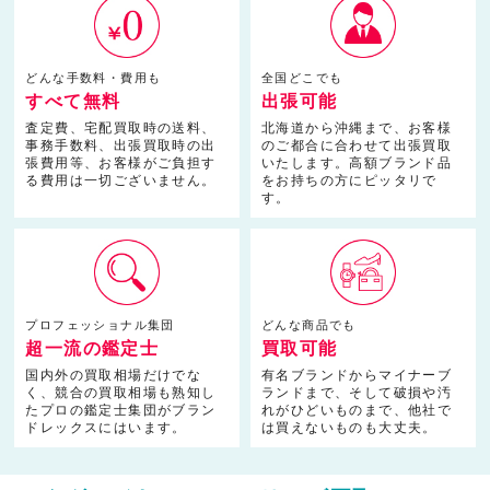
どんな手数料・費用も
全国どこでも
すべて無料
出張可能
査定費、宅配買取時の送料、
北海道から沖縄まで、お客様
事務手数料、出張買取時の出
のご都合に合わせて出張買取
張費用等、お客様がご負担す
いたします。高額ブランド品
る費用は一切ございません。
をお持ちの方にピッタリで
す。
プロフェッショナル集団
どんな商品でも
超一流の鑑定士
買取可能
国内外の買取相場だけでな
有名ブランドからマイナーブ
く、競合の買取相場も熟知し
ランドまで、そして破損や汚
たプロの鑑定士集団がブラン
れがひどいものまで、他社で
ドレックスにはいます。
は買えないものも大丈夫。