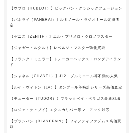
【ウブロ（HUBLOT）】ビッグバン・クラシックフュージョン
【パネライ（PANERAI）】ルミノール・ラジオミール定番査
定
【ゼニス（ZENITH）】エル・プリメロ・クロノマスター
【ジャガー・ルクルト】レベルソ・マスター強化買取
【フランク・ミュラー】トノーカーベックス・ロングアイラン
ド
【シャネル（CHANEL）】J12・プルミエール等不動の人気
【ルイ・ヴィトン（LV）】タンブール等時計シリーズ高価査定
【チューダー（TUDOR）】ブラックベイ・ペラゴス最新相場
【ロジェ・デュブイ】エクスカリバー等マニアック対応
【ブランパン（BLANCPAIN）】フィフティファゾムス高価買
取