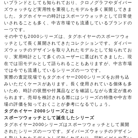
いブランドとしても知られており、クロノグラフやダイバー
ズウォッチなど実用性を重視したモデルを多く展開してきま
した。タグホイヤーの時計はスポーツウォッチとして日常使
いされることも多く、中古市場でも流通しているブランドの
一つです。
その中でも2000シリーズは、タグホイヤーのスポーツウォ
ッチとして長く展開されてきたコレクションです。ダイバー
ズウォッチのデザインを取り入れたモデルとして知られてお
り、実用時計として多くのユーザーに選ばれてきました。現
在では旧モデルとして語られることもありますが、中古市場
では今でも流通しているシリーズの一つです。
実際の査定現場でもタグホイヤー2000シリーズをお持ち込
みいただくケースがあります。長く使用されている個体も多
いため、時計の状態や付属品などを確認しながら査定が進め
られます。売却を検討される際にはシリーズの特徴や中古市
場の評価を知っておくことが参考になるでしょう。
タグホイヤー 2000シリーズとは
スポーツウォッチとして誕生したシリーズ
タグホイヤー2000シリーズはスポーツウォッチとして展開
されたシリーズの一つです。ダイバーズウォッチのデザイン
を取り入れたモデルとして知られており、回転ベゼルや高い