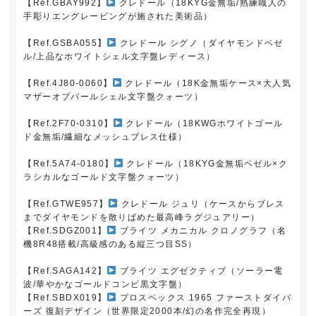
【Ref.GBAY992】
クレドール（18KYG金無垢/熟練職人の
手彫りエングレービングが施された美術品）
【Ref.GSBA055】
クレドール シグノ（ダイヤモンドベゼ
ル/上品なホワイトシェル文字盤レディース）
【Ref.4J80-0060】
クレドール（18K金無垢ケース×大人気
マザーオブパールシェル文字盤クォーツ）
【Ref.2F70-0310】
クレドール（18KWGホワイトゴール
ド金無垢/繊細なメッシュブレス仕様）
【Ref.5A74-0180】
クレドール（18KYG金無垢ベゼル×ク
ラシカルなゴールド文字盤クォーツ）
【Ref.GTWE957】
クレドール ジュリ（ケースからブレス
までダイヤモンドを散りばめた最高峰ラグジュアリー）
【Ref.SDGZ001】
ブライツ メカニカル クロノグラフ（名
機8R48搭載/高級感のある縦三つ目SS）
【Ref.SAGA142】
ブライツ エグゼクティブ（ソーラー電
波/華やかなゴールドコンビ黒文字盤）
【Ref.SBDX019】
プロスペックス 1965 ファーストダイバ
ーズ 復刻デザイン（世界限定2000本/幻の名作完全再現）