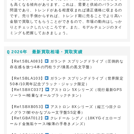
も高くなる傾向があります。これは、需要と供給のバランスの
問題であり、トレンドがある程度収まれば適正価格に収まるの
です。売り手側からすれば、トレンド期に売ることでより高い
金額で買取してもらうことができるので、市場の動向はしっか
りとチェックしたいところです。また、モデルチェンジのタイ
ミングも把握しておきましょう。
2026年 最新買取相場・買取実績
【Ref.SBLA083】
ガランテ スプリングドライブ（圧倒的な
存在感を放つ4本の円柱ラグ/漆黒の黒文字盤）
【Ref.SBLA103】
ガランテ スプリングドライブ（世界限定
50本/10周年記念ブラック・ジャック限定）
【Ref.SBXC037】
アストロン 5Xシリーズ（現行最新GPS
ソーラー/軽量なオールブラックチタン）
【Ref.SBXB053】
アストロン 8Xシリーズ（縦三つ目クロ
ノグラフ/鮮やかなブルー文字盤SS定番）
【Ref.GBAT012】
クレドール シグノ（18KYGイエローゴ
ールド金無垢ケース/極薄の手巻きメンズ）