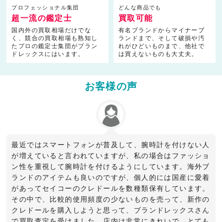
プロフェッショナル集団
どんな商品でも
超一流の鑑定士
買取可能
国内外の買取相場だけでな
有名ブランドからマイナーブ
く、競合の買取相場も熟知し
ランドまで、そして破損や汚
たプロの鑑定士集団がブラン
れがひどいものまで、他社で
ドレックスにはいます。
は買えないものも大丈夫。
お客様の声
最近ではスマートフォンが普及して、腕時計を付けない人
が増えていると言われていますが、私の場合はファッショ
ン性を重視して腕時計を付けるようにしています。海外ブ
ランドのアイテムも良いのですが、個人的には国産に愛着
があってセイコーのクレドールを数種類保有しています。
その中で、比較的使用頻度の少ないものを売って、新作の
クレドールを購入しようと思って、ブランドレックスさん
で買取査定を受けました。店内は非常にきれいで、とても