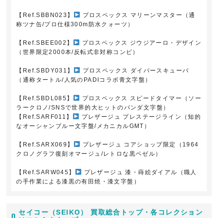
【Ref.SBBN023】
プロスペックス マリーンマスター（通
称ツナ缶/プロ仕様300m防水クォーツ）
【Ref.SBEE002】
プロスペックス ジウジアーロ・デザイン
（世界限定2000本/反転式非対称コンビ）
【Ref.SBDY031】
プロスペックス ダイバースキューバ
（通称タートル/人気のPADIコラボ青文字盤）
【Ref.SBDL085】
プロスペックス スピードタイマー（ソー
ラークロノ/SNSで世界的大ヒットのパンダ文字盤）
【Ref.SARF011】
プレザージュ プレステージライン（知的
なオーシャンブルー文字盤/メカニカルGMT）
【Ref.SARX069】
プレザージュ コアショップ限定（1964
クロノグラフ復刻オマージュ/レトロな黒ベゼル）
【Ref.SARW045】
プレザージュ 漆・蒔絵ダイアル（職人
の手作業による漆黒の有田焼・漆文字盤）
セイコー（SEIKO） 買取総合トップ・各コレクション