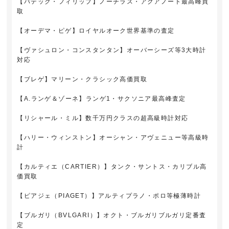
【パテック・フィリップ】ノーチラス・アクアノート最高峰買
取
【オーデマ・ピゲ】ロイヤルオーク世界基準の査定
【ヴァシュロン・コンスタンタン】オーバーシーズ等3大時計
対応
【ブレゲ】マリーン・クラシック高価買取
【A.ランゲ＆ゾーネ】ランゲ1・サクソニア最高峰査定
【リシャール・ミル】数千万円クラスの超高級時計対応
【ハリー・ウィンストン】オーシャン・アヴェニュー等高級時
計
【カルティエ（CARTIER）】タンク・サントス・カリブル高
価買取
【ピアジェ（PIAGET）】アルティプラノ・ポロ等極薄時計
【ブルガリ（BVLGARI）】オクト・ブルガリブルガリ定番査
定