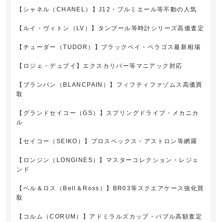
【シャネル（CHANEL）】J12・プルミエール等不動の人気
【ルイ・ヴィトン（LV）】タンブール等時計シリーズ高価査定
【チューダー（TUDOR）】ブラックベイ・ペラゴス最新相場
【ロジェ・デュブイ】エクスカリバー等マニアック対応
【ブランパン（BLANCPAIN）】フィフティファゾムス高価買
取
【グランドセイコー（GS）】スプリングドライブ・メカニカ
ル
【セイコー（SEIKO）】プロスペックス・アストロン等網羅
【ロンジン（LONGINES）】マスターコレクション・レジェ
ンド
【ベル＆ロス（Bell＆Ross）】BR03等スクエアケース強化買
取
【コルム（CORUM）】アドミラルズカップ・バブル高額査定