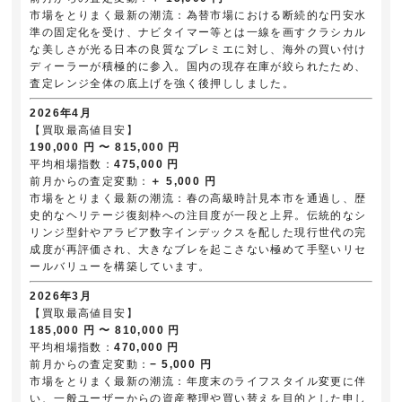
市場をとりまく最新の潮流：為替市場における断続的な円安水
準の固定化を受け、ナビタイマー等とは一線を画すクラシカル
な美しさが光る日本の良質なプレミエに対し、海外の買い付け
ディーラーが積極的に参入。国内の現存在庫が絞られたため、
査定レンジ全体の底上げを強く後押ししました。
2026年4月
【買取最高値目安】
190,000 円 〜 815,000 円
平均相場指数：
475,000 円
前月からの査定変動：
＋ 5,000 円
市場をとりまく最新の潮流：春の高級時計見本市を通過し、歴
史的なヘリテージ復刻枠への注目度が一段と上昇。伝統的なシ
リンジ型針やアラビア数字インデックスを配した現行世代の完
成度が再評価され、大きなブレを起こさない極めて手堅いリセ
ールバリューを構築しています。
2026年3月
【買取最高値目安】
185,000 円 〜 810,000 円
平均相場指数：
470,000 円
前月からの査定変動：
− 5,000 円
市場をとりまく最新の潮流：年度末のライフスタイル変更に伴
い、一般ユーザーからの資産整理や買い替えを目的とした申し