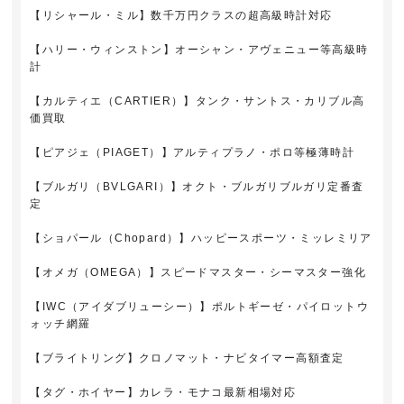
【リシャール・ミル】数千万円クラスの超高級時計対応
【ハリー・ウィンストン】オーシャン・アヴェニュー等高級時
計
【カルティエ（CARTIER）】タンク・サントス・カリブル高
価買取
【ピアジェ（PIAGET）】アルティプラノ・ポロ等極薄時計
【ブルガリ（BVLGARI）】オクト・ブルガリブルガリ定番査
定
【ショパール（Chopard）】ハッピースポーツ・ミッレミリア
【オメガ（OMEGA）】スピードマスター・シーマスター強化
【IWC（アイダブリューシー）】ポルトギーゼ・パイロットウ
ォッチ網羅
【ブライトリング】クロノマット・ナビタイマー高額査定
【タグ・ホイヤー】カレラ・モナコ最新相場対応