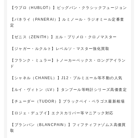
【ウブロ（HUBLOT）】ビッグバン・クラシックフュージョン
【パネライ（PANERAI）】ルミノール・ラジオミール定番査
定
【ゼニス（ZENITH）】エル・プリメロ・クロノマスター
【ジャガー・ルクルト】レベルソ・マスター強化買取
【フランク・ミュラー】トノーカーベックス・ロングアイラン
ド
【シャネル（CHANEL）】J12・プルミエール等不動の人気
【ルイ・ヴィトン（LV）】タンブール等時計シリーズ高価査定
【チューダー（TUDOR）】ブラックベイ・ペラゴス最新相場
【ロジェ・デュブイ】エクスカリバー等マニアック対応
【ブランパン（BLANCPAIN）】フィフティファゾムス高価買
取