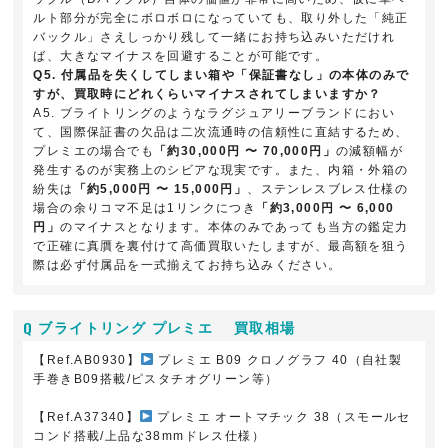
ルト部分が完全にボロボロになっていても、取り外した「純正
バックル」さえしっかり残して一緒にお持ち込みいただけれ
ば、大きなマイナスを回避することが可能です。
Q5. 付属品を失くしてしまい箱や「保証書なし」の本体のみで
すが、買取時にどれくらいマイナスされてしまいますか？
A5. ブライトリングのようなラグジュアリーブランドにおい
て、国際保証書の欠品は二次流通時の信頼性に直結するため、
プレミエの場合でも
「約30,000円 〜 70,000円」
の減額幅が
発生するのが実務上のシビアな現実です。また、内箱・外箱の
紛失は
「約5,000円 〜 15,000円」
、ステンレスブレス仕様の
場合の余りコマ不足は1リンクにつき
「約3,000円 〜 6,000
円」
のマイナスとなります。本体のみであっても当方の鑑定力
で正確に真贋を裏付けて高価買取いたしますが、最高額を狙う
際は必ず付属品を一式揃えてお持ち込みください。
ブライトリング プレミエ 買取相場
【Ref.AB0930】
プレミエ B09 クロノグラフ 40（自社製
手巻きB09搭載/ピスタチオグリーン等）
【Ref.A37340】
プレミエ オートマチック 38（スモールセ
コンド搭載/上品な38mmドレス仕様）