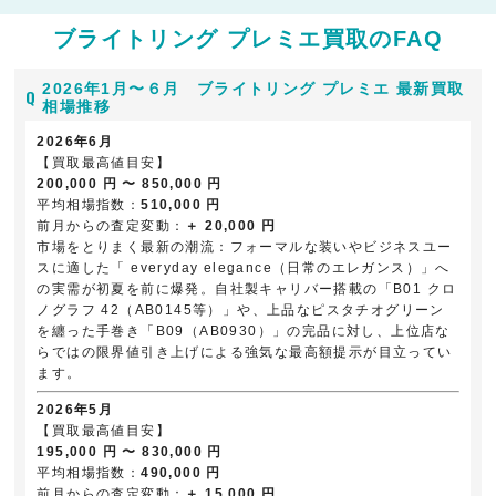
ブライトリング プレミエ買取のFAQ
2026年1月〜６月 ブライトリング プレミエ 最新買取
相場推移
2026年6月
【買取最高値目安】
200,000 円 〜 850,000 円
平均相場指数：
510,000 円
前月からの査定変動：
＋ 20,000 円
市場をとりまく最新の潮流：フォーマルな装いやビジネスユー
スに適した「 everyday elegance（日常のエレガンス）」へ
の実需が初夏を前に爆発。自社製キャリバー搭載の「B01 クロ
ノグラフ 42（AB0145等）」や、上品なピスタチオグリーン
を纏った手巻き「B09（AB0930）」の完品に対し、上位店な
らではの限界値引き上げによる強気な最高額提示が目立ってい
ます。
2026年5月
【買取最高値目安】
195,000 円 〜 830,000 円
平均相場指数：
490,000 円
前月からの査定変動：
＋ 15,000 円