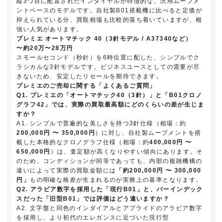
縦3つ目に配置されたインダイヤルが特徴的な、汎用ムーブメ
ントベースのモデルです。自社製B01搭載機に比べると定価が
抑えられている分、買取相場も比較的落ち着いていますが、根
強い人気があります。
プレミエ オートマチック 40（3針モデル / A37340など）
〜約20万〜28万円
スモールセコンド（秒針）を6時位置に配した、シンプルでク
ラシカルな3針モデルです。ビジネスユースとしての需要が尽
きないため、安定したリセールを期待できます。
プレミエのご売却に関する「よくあるご質問」
Q1. プレミエの「オートマチック40（3針）」と「B01クロノ
グラフ42」では、実際の買取最高額にどのくらいの差が生じま
すか？
A1. シンプルで普遍的な美しさを持つ3針仕様（相場：約
200,000円 〜 350,000円
）に対し、自社製ムーブメントを搭
載した本格的なクロノグラフ仕様（相場：約
400,000円 〜
650,000円
）は、査定額が高くなりやすい傾向にあります。そ
のため、コンディションが同等であっても、内部の複雑機構の
違いによって実際の買取金額には
「約200,000円 〜 300,000
円」
もの明確な格差が生まれるのが実務上の基準となります。
Q2. アラビア数字を採用した「現行B01」と、バーインデック
スだった「旧型B01」では評価はどう違いますか？
A2. 文字盤と同色のインダイアルとアプライドのアラビア数字
を採用し、より初代のエレガンスに近づいた現行型