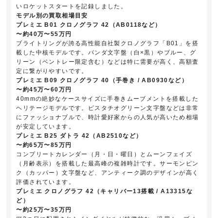
いロケットスタートを記録しました。
モデル別の買取相場目安
プレミエ B01 クロノグラフ 42（AB0118など）
〜約40万〜55万円
ブライトリングが誇る高性能自社製クロノグラフ「B01」を搭
載した中核モデルです。パンダ文字盤（白×黒）やブルー、グ
リーン（ベントレー限定含む）などは特に需要が高く、高額査
定に繋がりやすいです。
プレミエ B09 クロノグラフ 40（手巻き / AB0930など）
〜約45万〜60万円
40mmの絶妙なケースサイズに手巻きムーブメントを搭載した
ヘリテージモデルです。ピスタチオグリーン文字盤などは非常
にファッショナブルで、時計愛好家からの人気が高いため相場
が安定しています。
プレミエ B25 ダトラ 42（AB2510など）
〜約65万〜85万円
コンプリートカレンダー（月・日・曜日）とムーンフェイズ
（月齢表示）を搭載した最高峰の複雑時計です。サーモンピン
ク（カッパー）文字盤など、アンティーク調のデザインが高く
評価されています。
プレミエ クロノグラフ 42（キャリバー13搭載 / A13315な
ど）
〜約25万〜35万円