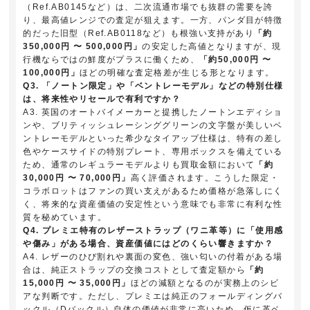
（Ref.AB0145など）は、二次流通市場でも抜群の需要を誇
り、最高値レンジでの査定が狙えます。一方、パンダ目が特徴
的だった旧型（Ref.AB0118など）も根強い支持があり
「約
350,000円 〜 500,000円」
の安定した高値となりますが、現
行機ならではの鮮度がプラスに働くため、
「約50,000円 〜
100,000円」
ほどの明確な査定格差が生じる形となります。
Q3. 「ノートン限定」や「ベントレーモデル」などの特別仕様
は、将来性やリセールで有利ですか？
A3. 英国のオートバイメーカーと提携したノートンエディショ
ンや、ブリティッシュレーシンググリーンの文字盤が美しいベ
ントレーモデルといった希少なタイアップ仕様は、特有の差し
色やケースサイドの特別プレート、専用ボックスを備えている
ため、通常のレギュラーモデルよりも買取金額において
「約
30,000円 〜 70,000円」
高く評価されます。こうした限定・
コラボロットはファンの買い支えがあるため価格が急落しにく
く、将来的な資産価値の安定性という意味でも非常に有利な性
質を秘めています。
Q4. プレミエ特有のレザーストラップ（ワニ革等）に「使用感
や傷み」がある場合、資産価値にはどのくらい響きますか？
A4. レザーのひび割れや裏面の変色、強い匂いの付着がある場
合は、純正ストラップの交換コストとして査定額から
「約
15,000円 〜 35,000円」
ほどの減額となるのが実務上のシビ
アな判断です。ただし、プレミエは純正のフォールディングバ
ックル（Dバックル）自体の価値が非常に高いため、仮に革ベ