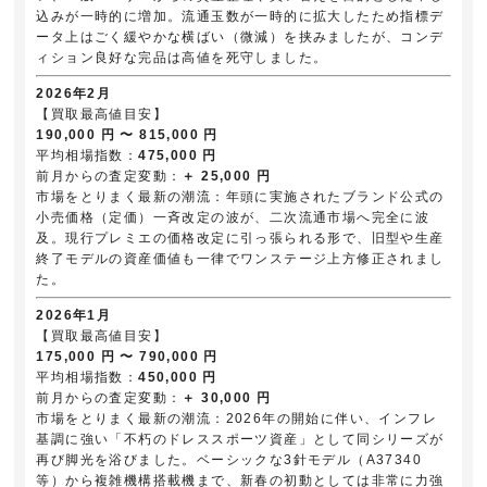
込みが一時的に増加。流通玉数が一時的に拡大したため指標デ
ータ上はごく緩やかな横ばい（微減）を挟みましたが、コンデ
ィション良好な完品は高値を死守しました。
2026年2月
【買取最高値目安】
190,000 円 〜 815,000 円
平均相場指数：
475,000 円
前月からの査定変動：
＋ 25,000 円
市場をとりまく最新の潮流：年頭に実施されたブランド公式の
小売価格（定価）一斉改定の波が、二次流通市場へ完全に波
及。現行プレミエの価格改定に引っ張られる形で、旧型や生産
終了モデルの資産価値も一律でワンステージ上方修正されまし
た。
2026年1月
【買取最高値目安】
175,000 円 〜 790,000 円
平均相場指数：
450,000 円
前月からの査定変動：
＋ 30,000 円
市場をとりまく最新の潮流：2026年の開始に伴い、インフレ
基調に強い「不朽のドレススポーツ資産」として同シリーズが
再び脚光を浴びました。ベーシックな3針モデル（A37340
等）から複雑機構搭載機まで、新春の初動としては非常に力強