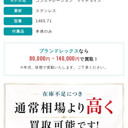
モデル名
コンステレーション マイチョイス
素材
ステンレス
型番
1465.71
付属品
本体のみ
ブランドレックス
なら
80,000
~ 140,000
円
円
で買取！
※年式、状態で変動いたします。ご了承ください。