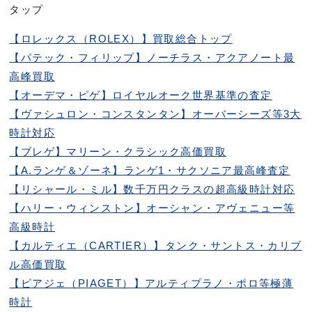
タップ
【ロレックス（ROLEX）】買取総合トップ
【パテック・フィリップ】ノーチラス・アクアノート最
高峰買取
【オーデマ・ピゲ】ロイヤルオーク世界基準の査定
【ヴァシュロン・コンスタンタン】オーバーシーズ等3大
時計対応
【ブレゲ】マリーン・クラシック高価買取
【A.ランゲ＆ゾーネ】ランゲ1・サクソニア最高峰査定
【リシャール・ミル】数千万円クラスの超高級時計対応
【ハリー・ウィンストン】オーシャン・アヴェニュー等
高級時計
【カルティエ（CARTIER）】タンク・サントス・カリブ
ル高価買取
【ピアジェ（PIAGET）】アルティプラノ・ポロ等極薄
時計