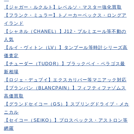
【ジャガー・ルクルト】レベルソ・マスター強化買取
【フランク・ミュラー】トノーカーベックス・ロングア
イランド
【シャネル（CHANEL）】J12・プルミエール等不動の
人気
【ルイ・ヴィトン（LV）】タンブール等時計シリーズ高
価査定
【チューダー（TUDOR）】ブラックベイ・ペラゴス最
新相場
【ロジェ・デュブイ】エクスカリバー等マニアック対応
【ブランパン（BLANCPAIN）】フィフティファゾムス
高価買取
【グランドセイコー（GS）】スプリングドライブ・メカ
ニカル
【セイコー（SEIKO）】プロスペックス・アストロン等
網羅