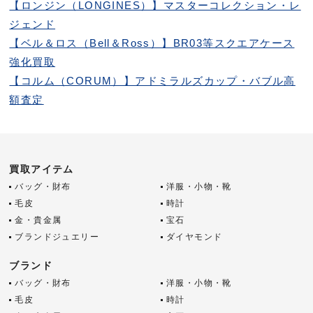
【ロンジン（LONGINES）】マスターコレクション・レ
ジェンド
【ベル＆ロス（Bell＆Ross）】BR03等スクエアケース
強化買取
【コルム（CORUM）】アドミラルズカップ・バブル高
額査定
買取アイテム
バッグ・財布
洋服・小物・靴
毛皮
時計
金・貴金属
宝石
ブランドジュエリー
ダイヤモンド
ブランド
バッグ・財布
洋服・小物・靴
毛皮
時計