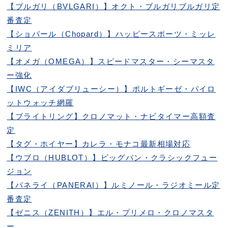
【ブルガリ（BVLGARI）】オクト・ブルガリブルガリ定
番査定
【ショパール（Chopard）】ハッピースポーツ・ミッレ
ミリア
【オメガ（OMEGA）】スピードマスター・シーマスタ
ー強化
【IWC（アイダブリューシー）】ポルトギーゼ・パイロ
ットウォッチ網羅
【ブライトリング】クロノマット・ナビタイマー高額査
定
【タグ・ホイヤー】カレラ・モナコ最新相場対応
【ウブロ（HUBLOT）】ビッグバン・クラシックフュー
ジョン
【パネライ（PANERAI）】ルミノール・ラジオミール定
番査定
【ゼニス（ZENITH）】エル・プリメロ・クロノマスタ
ー