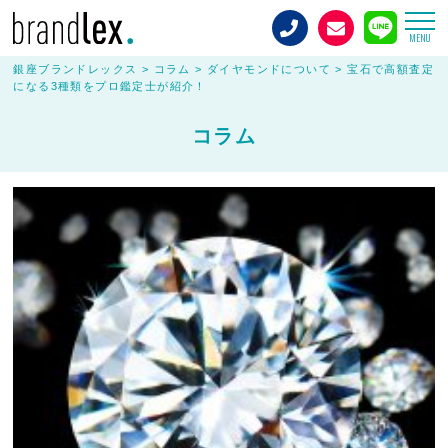
MENU
銀座ブランドレックス
>
コラム
>
ダイヤモンドについて
>
宝石で高額査定
になる3種類をプロ鑑定士が紹介！
コラム