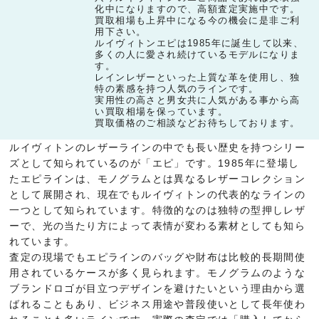
化中になりますので、高額査定実施中です。
買取相場も上昇中になる今の機会に是非ご利
用下さい。
ルイヴィトンエピは1985年に誕生して以来、
多くの人に愛され続けているモデルになりま
す。
レインレザーといった上質な革を使用し、独
特の素感を持つ人気のラインです。
実用性の高さと男女共に人気がある事から高
い買取相場を保っています。
買取価格のご相談などお待ちしております。
ルイヴィトンのレザーラインの中でも長い歴史を持つシリー
ズとして知られているのが「エピ」です。1985年に登場し
たエピラインは、モノグラムとは異なるレザーコレクション
として展開され、現在でもルイヴィトンの代表的なラインの
一つとして知られています。特徴的なのは独特の型押しレザ
ーで、光の当たり方によって表情が変わる素材としても知ら
れています。
査定の現場でもエピラインのバッグや財布は比較的長期間使
用されているケースが多く見られます。モノグラムのような
ブランドロゴが目立つデザインを避けたいという理由から選
ばれることもあり、ビジネス用途や普段使いとして長年使わ