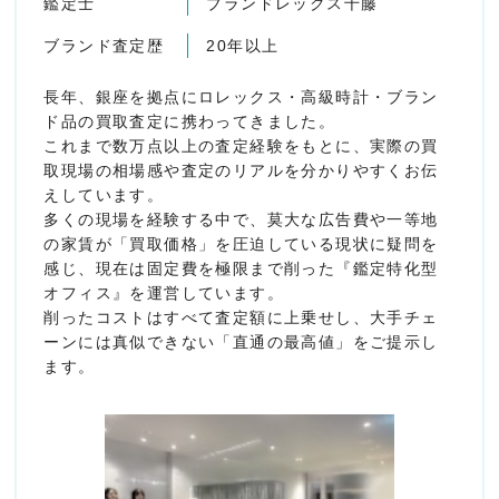
鑑定士
ブランドレックス千藤
ブランド査定歴
20年以上
長年、銀座を拠点にロレックス・高級時計・ブラン
ド品の買取査定に携わってきました。
これまで数万点以上の査定経験をもとに、実際の買
取現場の相場感や査定のリアルを分かりやすくお伝
えしています。
多くの現場を経験する中で、莫大な広告費や一等地
の家賃が「買取価格」を圧迫している現状に疑問を
感じ、現在は固定費を極限まで削った『鑑定特化型
オフィス』を運営しています。
削ったコストはすべて査定額に上乗せし、大手チェ
ーンには真似できない「直通の最高値」をご提示し
ます。