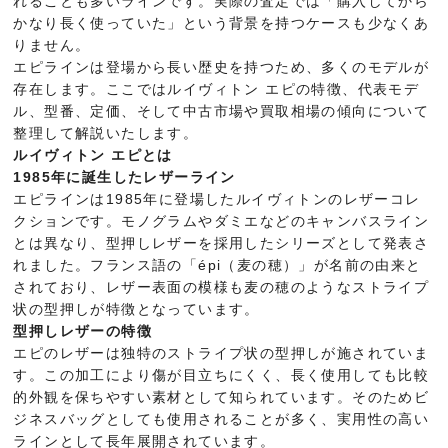
れることも多いラインです。実際の査定では「購入してから
かなり長く使っていた」という背景を持つケースも少なくあ
りません。
エピラインは登場から長い歴史を持つため、多くのモデルが
存在します。ここではルイヴィトン エピの特徴、代表モデ
ル、型番、定価、そして中古市場や買取相場の傾向について
整理して解説いたします。
ルイヴィトン エピとは
1985年に誕生したレザーライン
エピラインは1985年に登場したルイヴィトンのレザーコレ
クションです。モノグラムやダミエなどのキャンバスライン
とは異なり、型押しレザーを採用したシリーズとして発表さ
れました。フランス語の「épi（麦の穂）」が名前の由来と
されており、レザー表面の模様も麦の穂のようなストライプ
状の型押しが特徴となっています。
型押しレザーの特徴
エピのレザーは独特のストライプ状の型押しが施されていま
す。この加工により傷が目立ちにくく、長く使用しても比較
的外観を保ちやすい素材として知られています。そのためビ
ジネスバッグとしても使用されることが多く、実用性の高い
ラインとして長年展開されています。