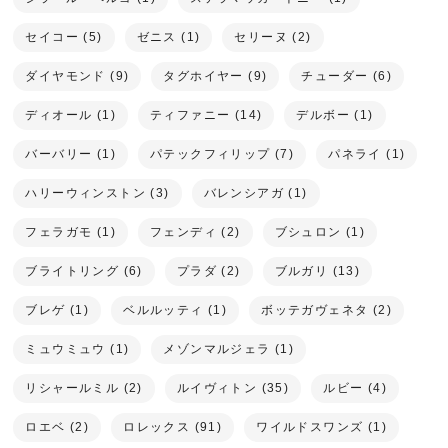
セイコー (5)
ゼニス (1)
セリーヌ (2)
ダイヤモンド (9)
タグホイヤー (9)
チューダー (6)
ディオール (1)
ティファニー (14)
デルボー (1)
バーバリー (1)
パテックフィリップ (7)
パネライ (1)
ハリーウィンストン (3)
バレンシアガ (1)
フェラガモ (1)
フェンディ (2)
ブシュロン (1)
ブライトリング (6)
プラダ (2)
ブルガリ (13)
ブレゲ (1)
ベルルッティ (1)
ボッテガヴェネタ (2)
ミュウミュウ (1)
メゾンマルジェラ (1)
リシャールミル (2)
ルイヴィトン (35)
ルビー (4)
ロエベ (2)
ロレックス (91)
ワイルドスワンズ (1)