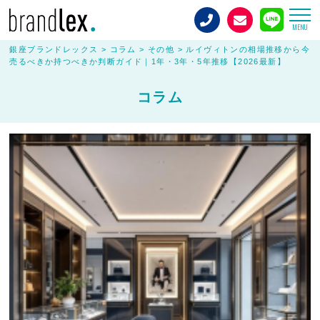
MENU
銀座ブランドレックス
>
コラム
>
その他
>
ルイヴィトンの相場推移から今
売るべきか持つべきか判断ガイド｜1年・3年・5年推移【2026最新】
コラム