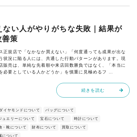
えない人がやりがちな失敗｜結果が
改善策
ス正規店で「なかなか買えない」「何度通っても成果が出な
う状況に陥る人には、共通した行動パターンがあります。現
店販売は、単純な先着順や来店回数勝負ではなく、「本当に
を必要としている人かどうか」を慎重に見極めるフ …
続きを読む
ダイヤモンドについて
バッグについて
ジュエリーについて
宝石について
時計について
物・靴について
財布について
買取について
属について