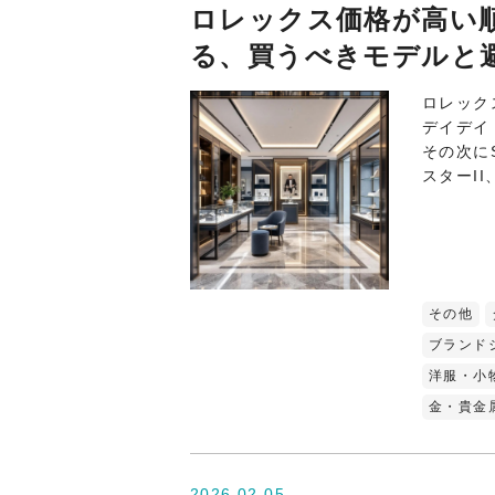
ロレックス価格が高い順
る、買うべきモデルと
ロレック
デイデイ
その次に
スターI
その他
ブランド
洋服・小
金・貴金
2026.02.05