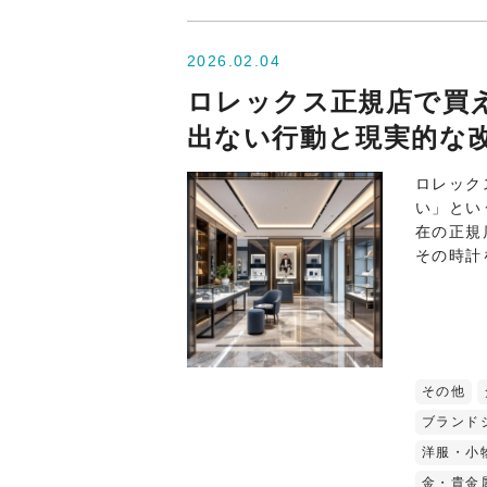
2026.02.04
ロレックス正規店で買
出ない行動と現実的な
ロレック
い」とい
在の正規
その時計
その他
ブランド
洋服・小
金・貴金