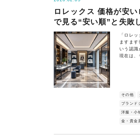
ロレックス 価格が安
で見る“安い順”と失敗
「ロレッ
ますます
いう認識
現在は、
その他
ブランド
洋服・小
金・貴金