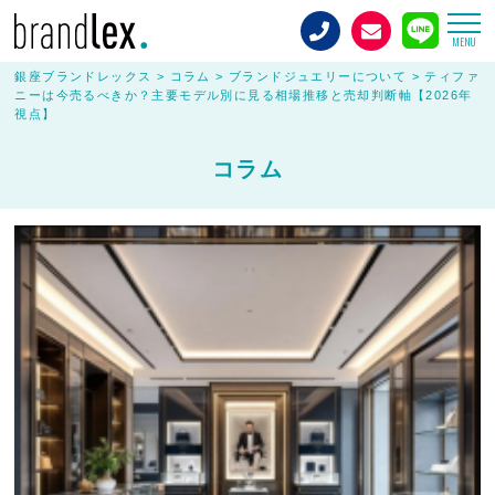
MENU
銀座ブランドレックス
>
コラム
>
ブランドジュエリーについて
>
ティファ
ニーは今売るべきか？主要モデル別に見る相場推移と売却判断軸【2026年
視点】
コラム