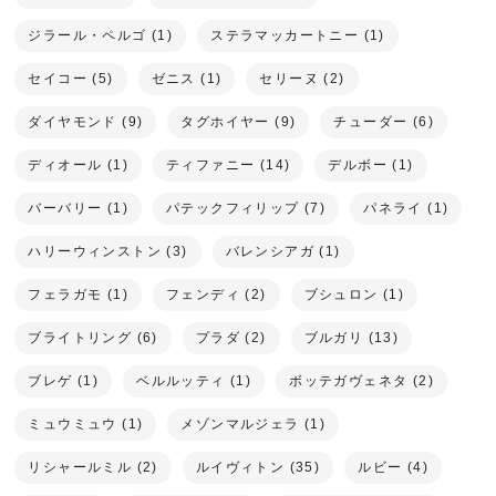
ジラール・ペルゴ (1)
ステラマッカートニー (1)
セイコー (5)
ゼニス (1)
セリーヌ (2)
ダイヤモンド (9)
タグホイヤー (9)
チューダー (6)
ディオール (1)
ティファニー (14)
デルボー (1)
バーバリー (1)
パテックフィリップ (7)
パネライ (1)
ハリーウィンストン (3)
バレンシアガ (1)
フェラガモ (1)
フェンディ (2)
ブシュロン (1)
ブライトリング (6)
プラダ (2)
ブルガリ (13)
ブレゲ (1)
ベルルッティ (1)
ボッテガヴェネタ (2)
ミュウミュウ (1)
メゾンマルジェラ (1)
リシャールミル (2)
ルイヴィトン (35)
ルビー (4)