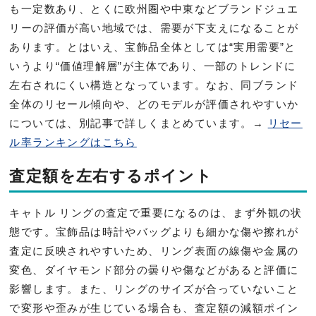
も一定数あり、とくに欧州圏や中東などブランドジュエ
リーの評価が高い地域では、需要が下支えになることが
あります。とはいえ、宝飾品全体としては“実用需要”と
いうより“価値理解層”が主体であり、一部のトレンドに
左右されにくい構造となっています。なお、同ブランド
全体のリセール傾向や、どのモデルが評価されやすいか
については、別記事で詳しくまとめています。→
リセー
ル率ランキングはこちら
査定額を左右するポイント
キャトル リングの査定で重要になるのは、まず外観の状
態です。宝飾品は時計やバッグよりも細かな傷や擦れが
査定に反映されやすいため、リング表面の線傷や金属の
変色、ダイヤモンド部分の曇りや傷などがあると評価に
影響します。また、リングのサイズが合っていないこと
で変形や歪みが生じている場合も、査定額の減額ポイン