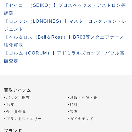
【セイコー（SEIKO）】プロスペックス・アストロン等
網羅
【ロンジン（LONGINES）】マスターコレクション・レ
ジェンド
【ベル＆ロス（Bell＆Ross）】BR03等スクエアケース
強化買取
【コルム（CORUM）】アドミラルズカップ・バブル高
額査定
買取アイテム
バッグ・財布
洋服・小物・靴
毛皮
時計
金・貴金属
宝石
ブランドジュエリー
ダイヤモンド
ブランド