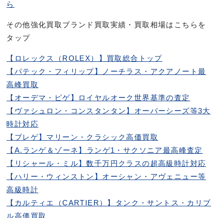
ら
その他強化買取ブランド買取実績・買取相場はこちらを
タップ
【ロレックス（ROLEX）】買取総合トップ
【パテック・フィリップ】ノーチラス・アクアノート最
高峰買取
【オーデマ・ピゲ】ロイヤルオーク世界基準の査定
【ヴァシュロン・コンスタンタン】オーバーシーズ等3大
時計対応
【ブレゲ】マリーン・クラシック高価買取
【A.ランゲ＆ゾーネ】ランゲ1・サクソニア最高峰査定
【リシャール・ミル】数千万円クラスの超高級時計対応
【ハリー・ウィンストン】オーシャン・アヴェニュー等
高級時計
【カルティエ（CARTIER）】タンク・サントス・カリブ
ル高価買取