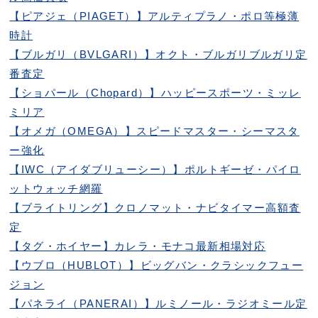
【ピアジェ（PIAGET）】アルティプラノ・ポロ等極薄
時計
【ブルガリ（BVLGARI）】オクト・ブルガリブルガリ定
番査定
【ショパール（Chopard）】ハッピースポーツ・ミッレ
ミリア
【オメガ（OMEGA）】スピードマスター・シーマスタ
ー強化
【IWC（アイダブリューシー）】ポルトギーゼ・パイロ
ットウォッチ網羅
【ブライトリング】クロノマット・ナビタイマー高額査
定
【タグ・ホイヤー】カレラ・モナコ最新相場対応
【ウブロ（HUBLOT）】ビッグバン・クラシックフュー
ジョン
【パネライ（PANERAI）】ルミノール・ラジオミール定