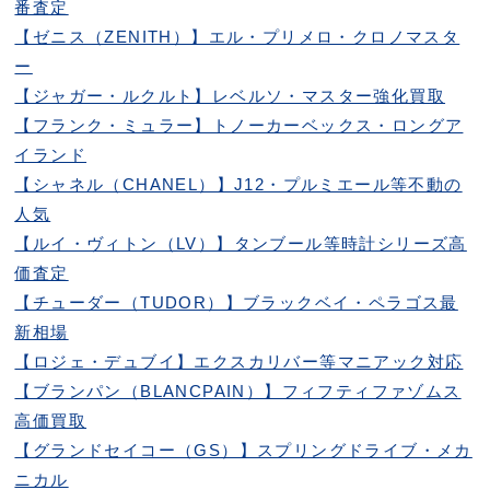
番査定
【ゼニス（ZENITH）】エル・プリメロ・クロノマスタ
ー
【ジャガー・ルクルト】レベルソ・マスター強化買取
【フランク・ミュラー】トノーカーベックス・ロングア
イランド
【シャネル（CHANEL）】J12・プルミエール等不動の
人気
【ルイ・ヴィトン（LV）】タンブール等時計シリーズ高
価査定
【チューダー（TUDOR）】ブラックベイ・ペラゴス最
新相場
【ロジェ・デュブイ】エクスカリバー等マニアック対応
【ブランパン（BLANCPAIN）】フィフティファゾムス
高価買取
【グランドセイコー（GS）】スプリングドライブ・メカ
ニカル