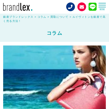
MENU
銀座ブランドレックス
>
コラム
>
買取について
>
ルイヴィトンを銀座で高
く売る方法！
コラム