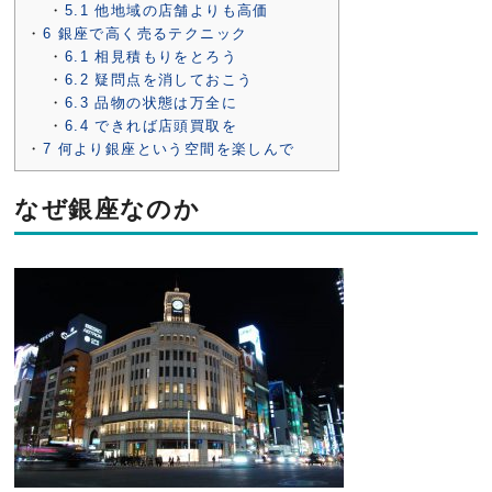
5.1
他地域の店舗よりも高価
6
銀座で高く売るテクニック
6.1
相見積もりをとろう
6.2
疑問点を消しておこう
6.3
品物の状態は万全に
6.4
できれば店頭買取を
7
何より銀座という空間を楽しんで
なぜ銀座なのか