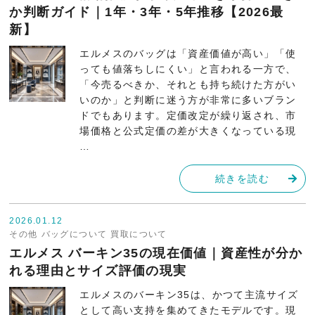
か判断ガイド｜1年・3年・5年推移【2026最
新】
エルメスのバッグは「資産価値が高い」「使
っても値落ちしにくい」と言われる一方で、
「今売るべきか、それとも持ち続けた方がい
いのか」と判断に迷う方が非常に多いブラン
ドでもあります。定価改定が繰り返され、市
場価格と公式定価の差が大きくなっている現
…
続きを読む
2026.01.12
その他
バッグについて
買取について
エルメス バーキン35の現在価値｜資産性が分か
れる理由とサイズ評価の現実
エルメスのバーキン35は、かつて主流サイズ
として高い支持を集めてきたモデルです。現