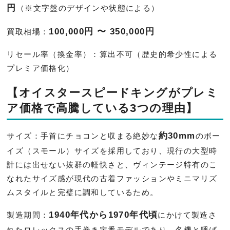
円
（※文字盤のデザインや状態による）
100,000円 〜 350,000円
買取相場：
リセール率（換金率）：算出不可（歴史的希少性による
プレミア価格化）
【オイスタースピードキングがプレミ
ア価格で高騰している3つの理由】
約30mm
サイズ：手首にチョコンと収まる絶妙な
のボー
イズ（スモール）サイズを採用しており、現行の大型時
計には出せない抜群の軽快さと、ヴィンテージ特有のこ
なれたサイズ感が現代の古着ファッションやミニマリズ
ムスタイルと完璧に調和しているため。
1940年代から1970年代頃
製造期間：
にかけて製造さ
れたロレックスの手巻き定番モデルであり、名機と呼ば