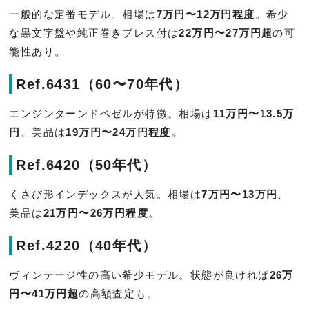
一般的な定番モデル。相場は
7万円〜12万円程度
。希少
な黒文字盤や純正巻きブレス付は
22万円〜27万円超
の可
能性あり。
Ref.6431（60〜70年代）
エンジンターンドベゼルが特徴。相場は
11万円〜13.5万
円
、美品は
19万円〜24万円程度
。
Ref.6420（50年代）
くさび形インデックスが人気。相場は
7万円〜13万円
、
美品は
21万円〜26万円程度
。
Ref.4220（40年代）
ヴィンテージ性の高い希少モデル。状態が良ければ
26万
円〜41万円超
の高額査定も。