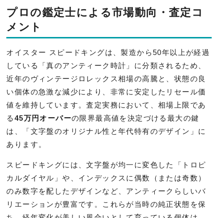
プロの鑑定士による市場動向・査定コ
メント
オイスター スピードキングは、製造から50年以上が経過
している「真のアンティーク時計」に分類されるため、
近年のヴィンテージロレックス相場の高騰と、状態の良
い個体の急激な減少により、非常に安定したリセール価
値を維持しています。査定実務において、相場上限であ
る
45万円オーバー
の限界最高値を決定づける最大の鍵
は、「文字盤のオリジナル性と年代特有のデザイン」に
あります。
スピードキングには、文字盤が均一に変色した「トロピ
カルダイヤル」や、インデックスに偶数（または奇数）
のみ数字を配したデザインなど、アンティークらしいバ
リエーションが豊富です。これらが当時の純正状態を保
ち、経年変化が美しい風合いとして育っている個体は、