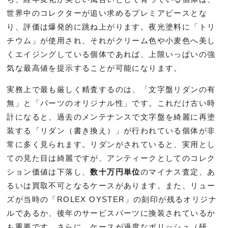
世界中のコレクターが追い求めるプレミアピースとな
り、評価は爆発的に跳ね上がります。夜光塗料に「トリ
チウム」が使用され、それがクリーム色や小麦色へ美し
くエイジングしている個体であれば、上限いっぱいの強
気な最高値を提示することが可能になります。
実務上で最も厳しく精査するのは、「文字盤リダンの有
無」と「パーツのオリジナル性」です。これだけ古い時
計になると、過去のメンテナンスで文字盤を綺麗に再塗
装する「リダン（書き換え）」が行われている個体が非
常に多く見られます。リダンがされていると、実用とし
ての見た目は綺麗ですが、アンティークとしてのコレク
ション価値は下落し、
数十万円単位
のマイナス査定、あ
るいは買取不可となるケースがあります。また、リュー
ズが当時の「ROLEX OYSTER」の刻印が残るオリジナ
ルであるか、後年のサービスパーツに換装されているか
も重要です。さらに、ケースが過度なポリッシュ（研