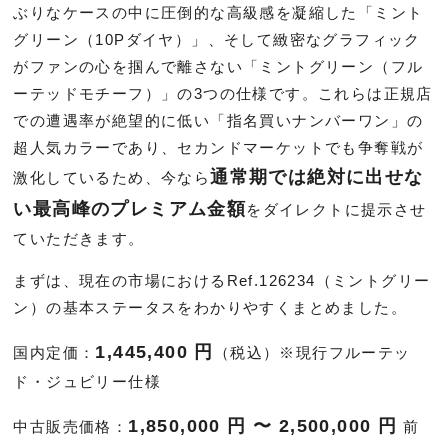
ぶりなケースの中に圧倒的な高級感を凝縮した「ミント
グリーン（10Pダイヤ）」、そして緻密なグラフィック
がファンの心を掴んで離さない「ミントグリーン（フル
ーテッドモチーフ）」の3つの仕様です。これらは正規店
での遭遇率が絶望的に低い「指名買いナンバーワン」の
超人気カラーであり、セカンドマーケットでも争奪戦が
通常期では絶対に出せな
激化しているため、今なら
い最高峰のプレミアム金額
をダイレクトに提示させ
ていただきます。
まずは、現在の市場におけるRef.126234（ミントグリー
ン）の基本ステータスをわかりやすくまとめました。
1,445,400 円
国内定価：
（税込）※現行フルーテッ
ド・ジュビリー仕様
1,850,000 円 〜 2,500,000 円
中古販売価格：
前