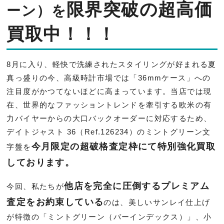
限界突破の超高価
ーン）を
買取中！！！
8月に入り、軽快で洗練されたスタイリングが好まれる夏
真っ盛りの今、高級時計市場では「36mmケース」への
注目度がかつてないほどに高まっています。当店では現
在、世界的なファッショントレンドを牽引する欧米の有
力バイヤーからの大口バックオーダーに対応するため、
デイトジャスト 36（Ref.126234）のミントグリーン文
今月限定の超破格査定枠にて特別強化買取
字盤を
しております。
他店を完全に圧倒するプレミアム
今回、私たちが
査定をお約束している
のは、美しいサンレイ仕上げ
が特徴の「ミントグリーン（バーインデックス）」、小