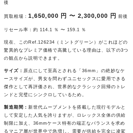
後
1,650,000 円 〜 2,300,000 円
買取相場：
前後
リセール率：約 114.1 ％ 〜 159.1 ％
現在、このRef.126234（ミントグリーン）がこれほどの
驚異的なプレミア価格で高騰している理由は、以下の3つ
の観点から説明できます。
サイズ：
原点にして至高とされる「36mm」の絶妙なケ
ースサイズが、男女を問わずユニセックスに愛用できる
傑作として再評価され、世界的なクラシック回帰のトレ
ンドと完璧にシンクロしているため。
製造期間：
新世代ムーブメントを搭載した現行モデルと
して安定した人気を誇りますが、ロレックス全体の供給
制限に加え、36mmケース特有の端正なバランスを求め
るマニア層が世界中で急増し、需要が供給を完全に凌駕