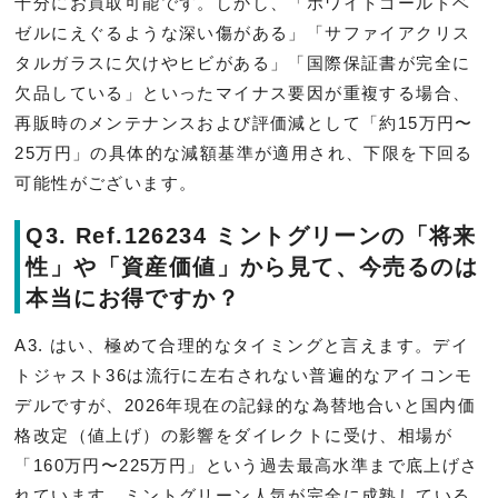
十分にお買取可能です。しかし、「ホワイトゴールドベ
ゼルにえぐるような深い傷がある」「サファイアクリス
タルガラスに欠けやヒビがある」「国際保証書が完全に
欠品している」といったマイナス要因が重複する場合、
再販時のメンテナンスおよび評価減として「約15万円〜
25万円」の具体的な減額基準が適用され、下限を下回る
可能性がございます。
Q3. Ref.126234 ミントグリーンの「将来
性」や「資産価値」から見て、今売るのは
本当にお得ですか？
A3. はい、極めて合理的なタイミングと言えます。デイ
トジャスト36は流行に左右されない普遍的なアイコンモ
デルですが、2026年現在の記録的な為替地合いと国内価
格改定（値上げ）の影響をダイレクトに受け、相場が
「160万円〜225万円」という過去最高水準まで底上げさ
れています。ミントグリーン人気が完全に成熟している