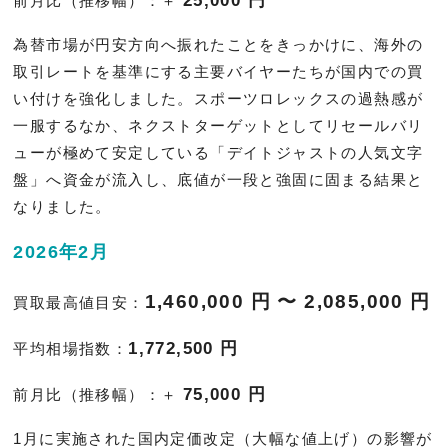
前月比（推移幅）：＋
為替市場が円安方向へ振れたことをきっかけに、海外の
取引レートを基準にする主要バイヤーたちが国内での買
い付けを強化しました。スポーツロレックスの過熱感が
一服するなか、ネクストターゲットとしてリセールバリ
ューが極めて安定している「デイトジャストの人気文字
盤」へ資金が流入し、底値が一段と強固に固まる結果と
なりました。
2026年2月
1,460,000 円 〜 2,085,000 円
買取最高値目安：
1,772,500 円
平均相場指数：
75,000 円
前月比（推移幅）：＋
1月に実施された国内定価改定（大幅な値上げ）の影響が