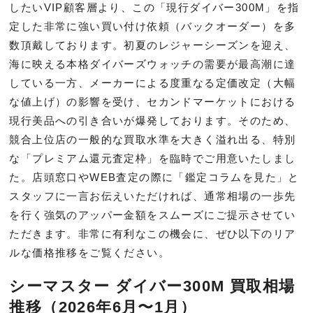
したいVIP顧客層より、この「現行ダイバー300M」を指
定した非常に強い買い付け依頼（バックオーダー）を多
数頂戴しております。初夏のレジャーシーズンを迎え、
海に映える本格ダイバーズウォッチの需要が最高潮に達
している一方、メーカーによる度重なる定価改定（大幅
な値上げ）の影響を受け、セカンドマーケットにおける
現行美品への引き合いが爆発しております。そのため、
競合上位店の一般的な買取水準を大きく溢れ出る、特別
な「プレミアム還元査定枠」を臨時でご用意いたしまし
た。店頭窓口やWEB査定の際に「鑑定コラムを見た」と
スタッフに一言お伝えいただければ、通常相場の一歩先
を行く強気のアッパー金額をスムーズにご提示させてい
ただきます。非常に有利なこの機会に、ぜひ以下のリア
ルな価格推移をご覧ください。
シーマスター ダイバー300M 買取相場
推移（2026年6月〜1月）