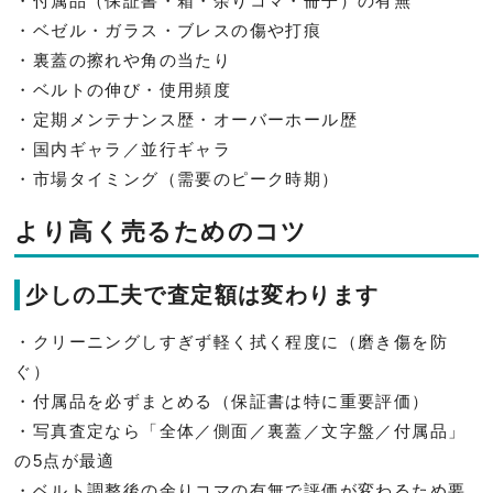
・付属品（保証書・箱・余りコマ・冊子）の有無
・ベゼル・ガラス・ブレスの傷や打痕
・裏蓋の擦れや角の当たり
・ベルトの伸び・使用頻度
・定期メンテナンス歴・オーバーホール歴
・国内ギャラ／並行ギャラ
・市場タイミング（需要のピーク時期）
より高く売るためのコツ
少しの工夫で査定額は変わります
・クリーニングしすぎず軽く拭く程度に（磨き傷を防
ぐ）
・付属品を必ずまとめる（保証書は特に重要評価）
・写真査定なら「全体／側面／裏蓋／文字盤／付属品」
の5点が最適
・ベルト調整後の余りコマの有無で評価が変わるため要