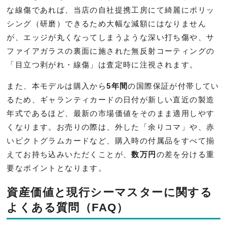
な線傷であれば、当店の自社提携工房にて綺麗にポリッ
シング（研磨）できるため大幅な減額にはなりません
が、エッジが丸くなってしまうような深い打ち傷や、サ
ファイアガラスの裏面に施された無反射コーティングの
「目立つ剥がれ・線傷」は査定時に注視されます。
また、本モデルは購入から
5年間
の国際保証が付帯してい
るため、ギャランティカードの日付が新しい直近の製造
年式であるほど、最新の市場価値をそのまま適用しやす
くなります。お売りの際は、外した「余りコマ」や、赤
いピクトグラムカードなど、購入時の付属品をすべて揃
えてお持ち込みいただくことが、
数万円
の差を分ける重
要なポイントとなります。
資産価値と現行シーマスターに関する
よくある質問（FAQ）