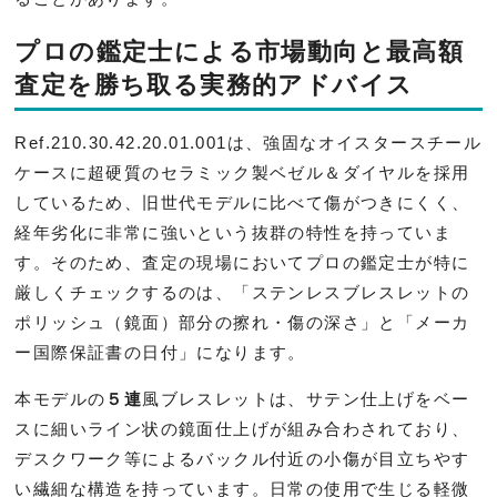
プロの鑑定士による市場動向と最高額
査定を勝ち取る実務的アドバイス
Ref.210.30.42.20.01.001は、強固なオイスタースチール
ケースに超硬質のセラミック製ベゼル＆ダイヤルを採用
しているため、旧世代モデルに比べて傷がつきにくく、
経年劣化に非常に強いという抜群の特性を持っていま
す。そのため、査定の現場においてプロの鑑定士が特に
厳しくチェックするのは、「ステンレスブレスレットの
ポリッシュ（鏡面）部分の擦れ・傷の深さ」と「メーカ
ー国際保証書の日付」になります。
本モデルの
５連
風ブレスレットは、サテン仕上げをベー
スに細いライン状の鏡面仕上げが組み合わされており、
デスクワーク等によるバックル付近の小傷が目立ちやす
い繊細な構造を持っています。日常の使用で生じる軽微