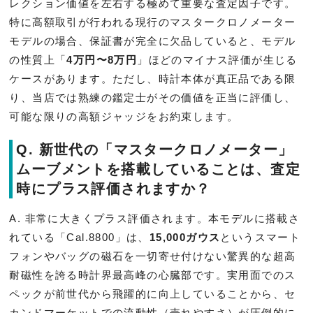
レクション価値を左右する極めて重要な査定因子です。
特に高額取引が行われる現行のマスタークロノメーター
モデルの場合、保証書が完全に欠品していると、モデル
の性質上「
4万円〜8万円
」ほどのマイナス評価が生じる
ケースがあります。ただし、時計本体が真正品である限
り、当店では熟練の鑑定士がその価値を正当に評価し、
可能な限りの高額ジャッジをお約束します。
Q. 新世代の「マスタークロノメーター」
ムーブメントを搭載していることは、査定
時にプラス評価されますか？
A. 非常に大きくプラス評価されます。本モデルに搭載さ
れている「Cal.8800」は、
15,000ガウス
というスマート
フォンやバッグの磁石を一切寄せ付けない驚異的な超高
耐磁性を誇る時計界最高峰の心臓部です。実用面でのス
ペックが前世代から飛躍的に向上していることから、セ
カンドマーケットでの流動性（売れやすさ）が圧倒的に