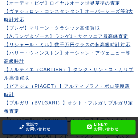
【オーデマ・ピゲ】ロイヤルオーク世界基準の査定
【ヴァシュロン・コンスタンタン】オーバーシーズ等3大
時計対応
【ブレゲ】マリーン・クラシック高価買取
【A.ランゲ＆ゾーネ】ランゲ1・サクソニア最高峰査定
【リシャール・ミル】数千万円クラスの超高級時計対応
【ハリー・ウィンストン】オーシャン・アヴェニュー等
高級時計
【カルティエ（CARTIER）】タンク・サントス・カリブ
ル高価買取
【ピアジェ（PIAGET）】アルティプラノ・ポロ等極薄
時計
【ブルガリ（BVLGARI）】オクト・ブルガリブルガリ定
番査定
【ショパール（Chopard）】ハッピースポーツ・ミッレ
電話で
LINEで
ミリア
お問い合わせ
お問い合わせ
【オメガ（OMEGA）】スピードマスター・シーマスタ