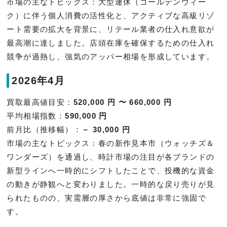
市場の主なトピックス：大型連休（ゴールデンウィー
ク）に伴う個人消費の活性化と、アクティブな高級リゾ
ート需要の拡大を背景に、リテール業者の仕入れ意欲が
最高潮に達しました。店頭在庫を確保するための仕入れ
競争が過熱し、強気のアッパー相場を形成しています。
2026年4月
買取最高値目安：
520,000 円 〜 660,000 円
平均相場指数：
590,000 円
前月比（推移幅）：
－ 30,000 円
市場の主なトピックス：春の新作見本市（ウォッチズ＆
ワンダーズ）を通過し、時計市場の注目が各ブランドの
新型ラインへ一時的にシフトしたことで、投機的な資金
の動きが静観へと変わりました。一時的な戻り売りが見
られたものの、実需層の厚さから底値は非常に強固で
す。