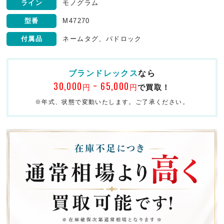
ライン
モノグラム
型番
M47270
付属品
ネームタグ、パドロック
ブランドレックス
なら
30,000
~ 65,000
円
円
で買取！
※年式、状態で変動いたします。ご了承ください。