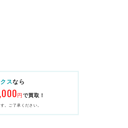
ックス
なら
,000
円
で買取！
ます。ご了承ください。