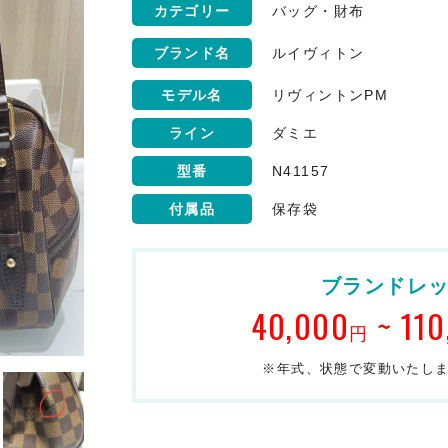
カテゴリー
バッグ・財布
ブランド名
ルイヴィトン
モデル名
リヴィントンPM
ライン
ダミエ
型番
N41157
付属品
保存袋
ブランドレ
40,000
~ 110
円
※年式、状態で変動いたし