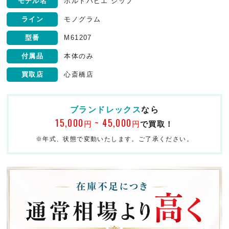
モデル名
ポルトパピエ ジップ
ライン
モノグラム
型番
M61207
付属品
本体のみ
買取店
心斎橋店
ブランドレックス
なら
15,000
~ 45,000
円
円
で買取！
※年式、状態で変動いたします。ご了承ください。