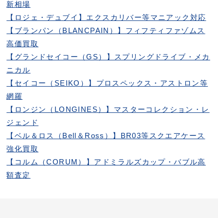
新相場
【ロジェ・デュブイ】エクスカリバー等マニアック対応
【ブランパン（BLANCPAIN）】フィフティファゾムス
高価買取
【グランドセイコー（GS）】スプリングドライブ・メカ
ニカル
【セイコー（SEIKO）】プロスペックス・アストロン等
網羅
【ロンジン（LONGINES）】マスターコレクション・レ
ジェンド
【ベル＆ロス（Bell＆Ross）】BR03等スクエアケース
強化買取
【コルム（CORUM）】アドミラルズカップ・バブル高
額査定