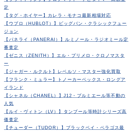
定
【タグ・ホイヤー】カレラ・モナコ最新相場対応
【ウブロ（HUBLOT）】ビッグバン・クラシックフュー
ジョン
【パネライ（PANERAI）】ルミノール・ラジオミール定
番査定
【ゼニス（ZENITH）】エル・プリメロ・クロノマスタ
ー
【ジャガー・ルクルト】レベルソ・マスター強化買取
【フランク・ミュラー】トノーカーベックス・ロングア
イランド
【シャネル（CHANEL）】J12・プルミエール等不動の
人気
【ルイ・ヴィトン（LV）】タンブール等時計シリーズ高
価査定
【チューダー（TUDOR）】ブラックベイ・ペラゴス最