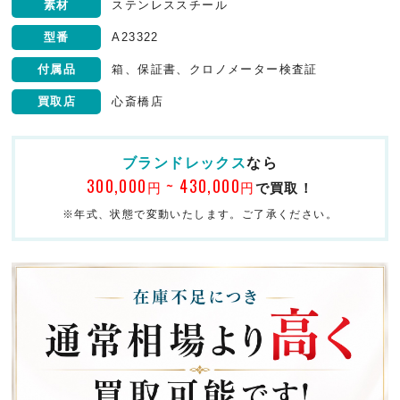
素材
ステンレススチール
型番
A23322
付属品
箱、保証書、クロノメーター検査証
買取店
心斎橋店
ブランドレックス
なら
300,000
~ 430,000
円
円
で買取！
※年式、状態で変動いたします。ご了承ください。