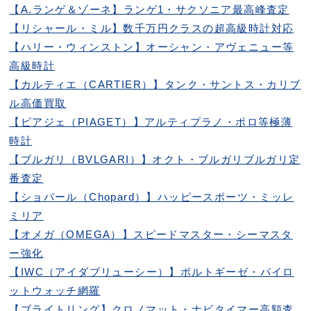
【A.ランゲ＆ゾーネ】ランゲ1・サクソニア最高峰査定
【リシャール・ミル】数千万円クラスの超高級時計対応
【ハリー・ウィンストン】オーシャン・アヴェニュー等
高級時計
【カルティエ（CARTIER）】タンク・サントス・カリブ
ル高価買取
【ピアジェ（PIAGET）】アルティプラノ・ポロ等極薄
時計
【ブルガリ（BVLGARI）】オクト・ブルガリブルガリ定
番査定
【ショパール（Chopard）】ハッピースポーツ・ミッレ
ミリア
【オメガ（OMEGA）】スピードマスター・シーマスタ
ー強化
【IWC（アイダブリューシー）】ポルトギーゼ・パイロ
ットウォッチ網羅
【ブライトリング】クロノマット・ナビタイマー高額査