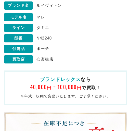
ブランド名
ルイヴィトン
モデル名
マレ
ライン
ダミエ
型番
N42240
付属品
ポーチ
買取店
心斎橋店
ブランドレックス
なら
40,000
~ 100,000
円
円
で買取！
※年式、状態で変動いたします。ご了承ください。