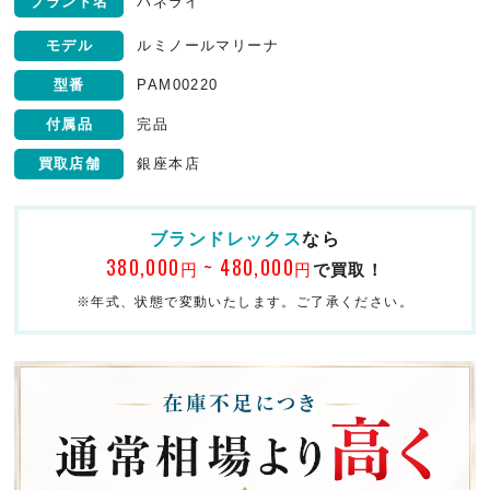
ブランド名
パネライ
モデル
ルミノールマリーナ
型番
PAM00220
付属品
完品
買取店舗
銀座本店
ブランドレックス
なら
380,000
~ 480,000
円
円
で買取！
※年式、状態で変動いたします。ご了承ください。